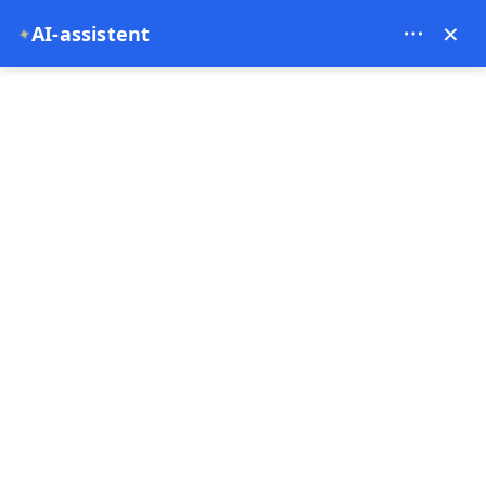
GÜVEN TUR SEYAHAT ACENTESİ - 18232
×
✦
AI-assistent
Hovedside
ENDAGSMIDDI LILLE TOUR Hver søndag | Avganger fra Dikili
Se 9 bilder