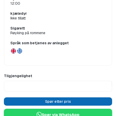
palmetrær, olivenlunder og blomsterhager. Det er bare 
12:00
1,5 km til den berømte "vernete" bosetningen Mithymna 
(Molyvos) og kun 4 km til Eftalou-regionen, kjent for sine 
kjæledyr
strender og naturlige helbredende kilder.
Ikke tillatt
Med de naturlige komfortene hotellet tilbyr, er rolige og 
avslappende ferier garantert. Nyt den fredelige 
Sigarett
atmosfæren og gjestfriheten til Aphrodite Hotel-familien 
Røyking på rommene
og personalet, som vil få deg til å føle deg hjemme.
Fasilitetene på hotellet inkluderer 24-timers resepsjon, 
Språk som betjenes av anlegget
12 timers romservice, forlenget frokosttjeneste (07:00-
10:30), tidlig frokost ved forespørsel, bellboy-tjenester, 
gratis høyhastighets Wi-Fi-tilgang på alle områder, leie 
av bil og sykler, bar og avlastningssalong med satellitt- 
og smart-TV, spiserom og veranda, strandtaverna, gratis 
solsenger og parasoller på den private stranden og 
svømmebassenget, samt saunaer og tennisbane.
Tilgjengelighet
Hotellet har totalt 50 rom av ulike typer, inkludert 
dobbeltrom, superior dobbeltrom, suiter og familierom, i 
hovedbygningen og to ekstra fløyer. Alle romtyper er 
klimatisert og tilbyr satellittkanaler på 32-tommers 
smart-TV, direkte telefonlinje, rask og gratis Wi-Fi-
Spør etter pris
tilgang, safe, liten kjøleskap, hårføner, samt fasiliteter for 
å lage kaffe og te. Fra balkongene kan man nyte utsikt 
over havet eller hagen.
Spør via WhatsApp