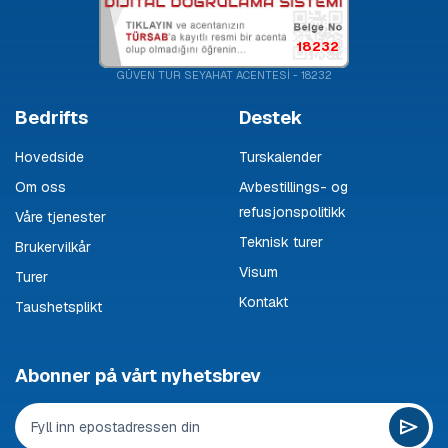
18232
GÜVEN TUR SEYAHAT ACENTESİ - 18232
Bedrifts
Destek
Hovedside
Turskalender
Om oss
Avbestillings- og
refusjonspolitikk
Våre tjenester
Teknisk turer
Brukervilkår
Visum
Turer
Kontakt
Taushetsplikt
Abonner på vårt nyhetsbrev