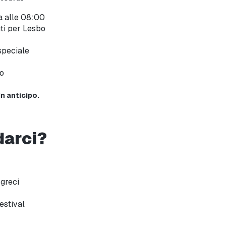
na alle 08:00
ti per Lesbo
 speciale
zo
in anticipo.
darci?
 greci
estival