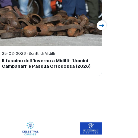
25-02-2026
Scritti di Midilli
30-11-20
Il fascino dell'inverno a Midilli: 'Uomini
Incontro
Campanari' e Pasqua Ortodossa (2026)
Midilli