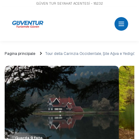
GÜVEN TUR SEYAHAT ACENTESİ - 18232
Pagina principale
Tour della Carinzia Occidentale, Şile Ağva e Yedigöller
Guarda 9 foto