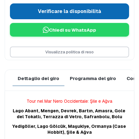
Verificare la disponibilità
Chiedi su WhatsApp
Visualizza politica di reso
Dettaglio del giro
Programma del giro
Cosa 
Tour nel Mar Nero Occidentale: Şile e Ağva
Lago Abant, Mengen, Devrek, Bartın, Amasra, Gole 
del Tokatlı, Terrazza di Vetro, Safranbolu, Bolu
Yedigöller, Lago Gölcük, Maşukiye, Ormanya (Case 
Hobbit), Şile & Ağva