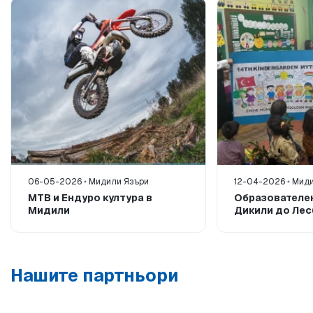
06-05-2026
Мидили Язъри
12-04-2026
Миди
MTB и Ендуро култура в
Образователен
Мидили
Дикили до Лес
Нашите партньори