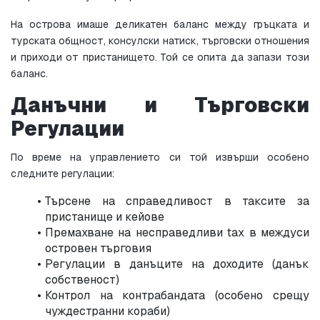
На острова имаше деликатен баланс между гръцката и 
турската общност, консулски натиск, търговски отношения 
и приходи от пристанището. Той се опита да запази този 
баланс.
Данъчни и Търговски 
Регулации
По време на управлението си той извърши особено 
следните регулации:
Търсене на справедливост в таксите за 
пристанище и кейове
Премахване на несправедливи tax в междуси 
островен търговия
Регулации в данъците на доходите (данък 
собственост)
Контрол на контрабандата (особено срещу 
чуждестранни кораби)