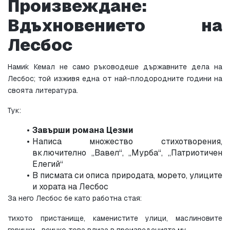
Произвеждане: 
Вдъхновението на 
Лесбос
Нами́к Кемал не само ръководеше държавните дела на 
Лесбос; той изживя една от най-плодородните години на 
своята литература.
Тук:
Завърши романа
Цезми
Написа множество стихотворения, 
включително „Вавел“, „Мурба“, „Патриотичен 
Елегий“
В писмата си описа природата, морето, улиците 
и хората на Лесбос
За него Лесбос бе като 
работна стая
:
тихото пристанище, каменистите улици, маслиновите 
горички… всичко това влиза в произведенията му.