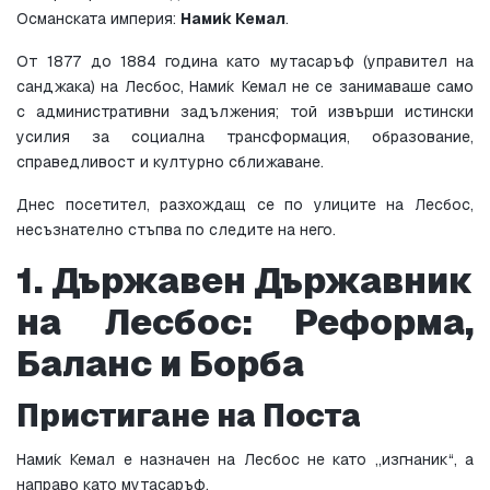
Османската империя: 
Нами́к Кемал
.
От 1877 до 1884 година като 
мутасаръф
 (управител на 
санджака) на Лесбос, Нами́к Кемал не се занимаваше само 
с административни задължения; той извърши истински 
усилия за социална трансформация, образование, 
справедливост и културно сближаване.
Днес посетител, разхождащ се по улиците на Лесбос, 
несъзнателно стъпва по следите на него.
1. Държавен Държавник 
на Лесбос: Реформа, 
Баланс и Борба
Пристигане на Поста
Нами́к Кемал е назначен на Лесбос не като „изгнаник“, а 
направо като 
мутасаръф
.