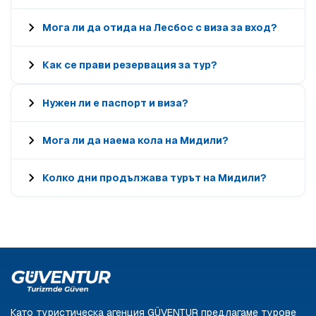
Мога ли да отида на Лесбос с виза за вход?
Как се прави резервация за тур?
Нужен ли е паспорт и виза?
Мога ли да наема кола на Мидили?
Колко дни продължава турът на Мидили?
Като туристическа агенция GÜVENTUR предлагаме турове