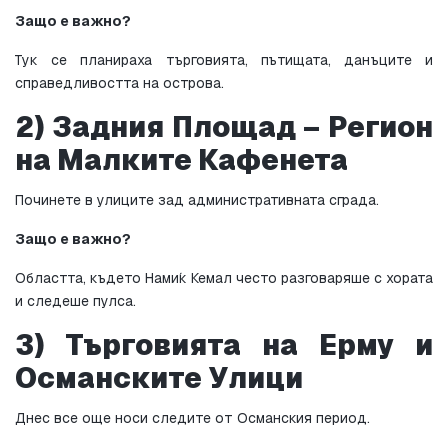
Защо е важно?
Тук се планираха търговията, пътищата, данъците и 
справедливостта на острова.
2) Задния Площад – Регион 
на Малките Кафенета
Починете в улиците зад административната сграда.
Защо е важно?
Областта, където Нами́к Кемал често разговаряше с хората 
и следеше пулса.
3) Търговията на Ерму и 
Османските Улици
Днес все още носи следите от Османския период.