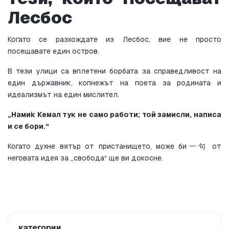
Лесбос
Когато се разхождате из Лесбос, вие не просто 
посещавате един остров.
В тези улици са вплетени борбата за справедливост на 
един държавник, копнежът на поета за родината и 
идеализмът на един мислител.
„Нами́к Кемал тук не само работи; той замисли, написа 
и се бори.“
Когато духне вятър от пристанището, може би一句 от 
неговата идея за „свобода“ ще ви докосне.
категории