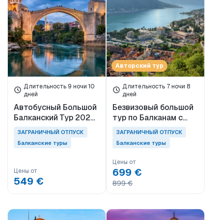
Ценовой диапазон
0EUR
3465 EUR +
Авторский тур
Длительность 9 ночи 10
Длительность 7 ночи 8
Длительность тура
дней
дней
Автобусный Большой
Безвизовый большой
1 День
Балканский Тур 2026:
тур по Балканам с
1 ночи 2 дней
с ночёвкой в
прямым перелётом из
ЗАГРАНИЧНЫЙ ОТПУСК
ЗАГРАНИЧНЫЙ ОТПУСК
Салониках, с Косово
2 ночи 3 дней
Измира (8 дней)
Балканские туры
Балканские туры
3 ночи 4 дней
Цены от
699 €
Цены от
Теги
549 €
899 €
Акчай
Балканские туры
МИДИЛЛИ