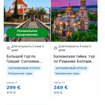
ПРОФЕССИОНАЛЬНЫЙ АВТОМОБИЛЬ
ОДНОДНЕВНЫЙ
ТЕХНИЧЕСКИЙ ТИП
Паромный билет
Алиага
Специальное
предложение
Дикили
Айвалик
Длительность 3 ночи 4
Длительность 4 ночи 5
ВНУТРИСТРАННЫЙ ОТДЫХ
дней
дней
ЗАГРАНИЧНЫЙ ОТПУСК
Большой тур по
Балканская тайна: тур
Греции: Салоники,
по Румынии, Болгарии
Кавала, Драма и
и замкам (3 ночи
ЗАГРАНИЧНЫЙ ОТПУСК
ЗАГРАНИЧНЫЙ ОТПУСК
Порто-Лагос (с 2
проживания)
Балканские туры
Балканские туры
ночами проживания)
Цены от
Цены от
299 €
349 €
379 €
419 €