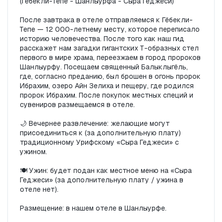
(Гёбекли-Тепе - Шанлыурфа - Сыра Геджеси)

После завтрака в отеле отправляемся к Гёбекли-
Тепе — 12 000-летнему месту, которое переписало 
историю человечества. После того как наш гид 
расскажет нам загадки гигантских Т-образных стел 
первого в мире храма, переезжаем в город пророков 
Шанлыурфу. Посещаем священный Балыклыгёль, 
где, согласно преданию, был брошен в огонь пророк 
Ибрахим, озеро Айн Зелиха и пещеру, где родился 
пророк Ибрахим. После покупок местных специй и 
сувениров размещаемся в отеле.

🌙 Вечернее развлечение: желающие могут 
присоединиться к (за дополнительную плату) 
традиционному Урифскому «Сыра Геджеси» с 
ужином.

🍽️ Ужин: будет подан как местное меню на «Сыра 
Геджеси» (за дополнительную плату / ужина в 
отеле нет).

Размещение: в нашем отеле в Шанлыурфе.
