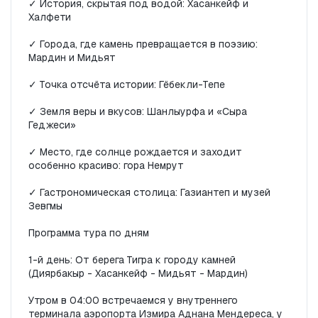
✓ История, скрытая под водой: Хасанкейф и 
Халфети

✓ Города, где камень превращается в поэзию: 
Мардин и Мидьят

✓ Точка отсчёта истории: Гёбекли-Тепе

✓ Земля веры и вкусов: Шанлыурфа и «Сыра 
Геджеси»

✓ Место, где солнце рождается и заходит 
особенно красиво: гора Немрут

✓ Гастрономическая столица: Газиантеп и музей 
Зевгмы

Программа тура по дням

1-й день: От берега Тигра к городу камней 
(Диярбакыр - Хасанкейф - Мидьят - Мардин)

Утром в 04:00 встречаемся у внутреннего 
терминала аэропорта Измира Аднана Мендереса, у 