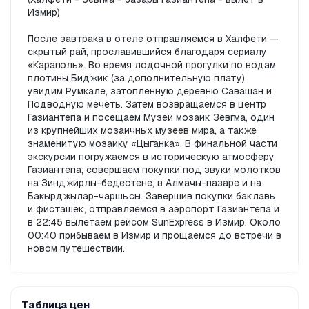
Измир)

После завтрака в отеле отправляемся в Халфети — 
скрытый рай, прославившийся благодаря сериалу 
«Карагюль». Во время лодочной прогулки по водам 
плотины Биджик (за дополнительную плату) 
увидим Румкале, затопленную деревню Савашан и 
Подводную мечеть. Затем возвращаемся в центр 
Газиантепа и посещаем Музей мозаик Зевгма, один 
из крупнейших мозаичных музеев мира, а также 
знаменитую мозаику «Цыганка». В финальной части 
экскурсии погружаемся в историческую атмосферу 
Газиантепа; совершаем покупки под звуки молотков 
на Зинджирлы-бедестене, в Алмачы-пазаре и на 
Бакырджылар-чаршысы. Завершив покупки баклавы 
и фисташек, отправляемся в аэропорт Газиантепа и 
в 22:45 вылетаем рейсом SunExpress в Измир. Около 
00:40 прибываем в Измир и прощаемся до встречи в 
новом путешествии.
Таблица цен