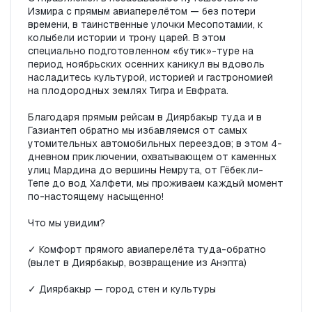
Измира с прямым авиаперелётом — без потери 
времени, в таинственные улочки Месопотамии, к 
колыбели истории и трону царей. В этом 
специально подготовленном «бутик»-туре на 
период ноябрьских осенних каникул вы вдоволь 
насладитесь культурой, историей и гастрономией 
на плодородных землях Тигра и Евфрата.

Благодаря прямым рейсам в Диярбакыр туда и в 
Газиантеп обратно мы избавляемся от самых 
утомительных автомобильных переездов; в этом 4-
дневном приключении, охватывающем от каменных 
улиц Мардина до вершины Немрута, от Гёбекли-
Тепе до вод Халфети, мы проживаем каждый момент 
по-настоящему насыщенно!

Что мы увидим?

✓ Комфорт прямого авиаперелёта туда-обратно 
(вылет в Диярбакыр, возвращение из Анэпта)

✓ Диярбакыр — город стен и культуры
