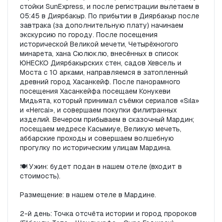
стойки SunExpress, и после регистрации вылетаем в 
05:45 в Диярбакыр. По прибытии в Диярбакыр после 
завтрака (за дополнительную плату) начинаем 
экскурсию по городу. После посещения 
исторической Великой мечети, Четырёхногого 
минарета, хана Сюлюклю, внесённых в список 
ЮНЕСКО Диярбакырских стен, садов Хевсель и 
Моста с 10 арками, направляемся в затопленный 
древний город Хасанкейф. После панорамного 
посещения Хасанкейфа посещаем Конукеви 
Мидьята, который принимал съёмки сериалов «Sıla» 
и «Hercai», и совершаем покупки филигранных 
изделий. Вечером прибываем в сказочный Мардин; 
посещаем медресе Касымиye, Великую мечеть, 
аббарские проходы и совершаем волшебную 
прогулку по историческим улицам Мардина.

🍽️ Ужин: будет подан в нашем отеле (входит в 
стоимость).

Размещение: в нашем отеле в Мардине.

2-й день: Точка отсчёта истории и город пророков 