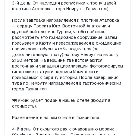
3-й день: От наследия республики к трону царей 
(плотина Ататюрка - гора Немрут - Газиантеп)

После завтрака направляемся к плотине Ататюрка 
— сердцу Проекта Юго-Восточной Анатолии и 
крупнейшей плотине Турции, чтобы поближе 
рассмотреть это грандиозное сооружение. Затем 
прибываем в Кахту и пересаживаемся в ожидающие 
нас микроавтобусы, чтобы подняться (за 
дополнительную плату) на гору Немрут на высоту 
2150 метров. На вершине, где встречаются 
восточная и западная цивилизации, фотографируем 
гигантские статуи и надписи Коммагены и 
прикасаемся к сердцу истории. После завершения 
тура по Немруту направляемся в гастрономический 
город Газиантеп.

🍽️ Ужин: будет подан в нашем отеле (входит в 
стоимость).

Размещение: в нашем отеле в Газиантепе.

4-й день: От скрытого рая к очарованию мозаик 
(Халфети - Зевгма - базары Газиантепа - вылет в 