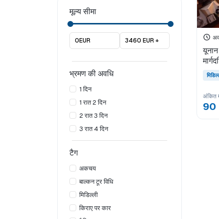
मूल्य सीमा
अव
0EUR
3460 EUR +
यूनान 
मार्ग
भ्रमण की अवधि
मिडिल्
1 दिन
अंकित म
1 रात 2 दिन
90
2 रात 3 दिन
3 रात 4 दिन
टैग
अकचय
बाल्कन टूर विधि
मिडिल्ली
किराए पर कार