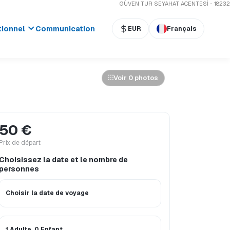
GÜVEN TUR SEYAHAT ACENTESİ - 18232
tionnel
Communication
EUR
Français
Voir 0 photos
50 €
Prix ​​de départ
Choisissez la date et le nombre de
personnes
Choisir la date de voyage
1 Adulte, 0 Enfant