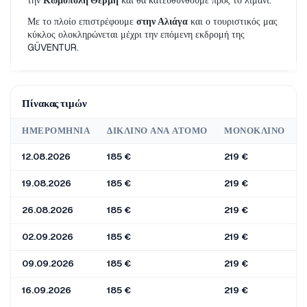
την 
Κωμόπολη Θέρμη
 και θα κατευθυνθούμε προς το λιμάνι.
Με το πλοίο επιστρέφουμε 
στην Αλιάγα
 και ο τουριστικός μας 
κύκλος ολοκληρώνεται μέχρι την επόμενη εκδρομή της 
GÜVENTUR.
Πίνακας τιμών
ΗΜΕΡΟΜΗΝΊΑ
ΔΊΚΛΙΝΟ ΑΝΆ ΆΤΟΜΟ
ΜΟΝΌΚΛΙΝΟ
12.08.2026
185 €
219 €
1
19.08.2026
185 €
219 €
1
26.08.2026
185 €
219 €
1
02.09.2026
185 €
219 €
1
09.09.2026
185 €
219 €
1
16.09.2026
185 €
219 €
1