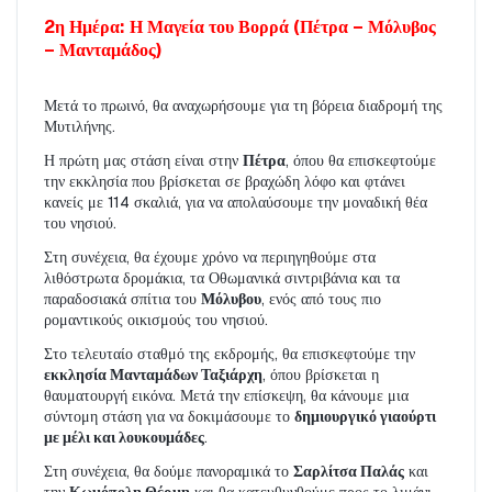
2η Ημέρα: Η Μαγεία του Βορρά (Πέτρα – Μόλυβος 
– Μανταμάδος)
Μετά το πρωινό, θα αναχωρήσουμε για τη βόρεια διαδρομή της 
Μυτιλήνης.
Η πρώτη μας στάση είναι στην 
Πέτρα
, όπου θα επισκεφτούμε 
την εκκλησία που βρίσκεται σε βραχώδη λόφο και φτάνει 
κανείς με 114 σκαλιά, για να απολαύσουμε την μοναδική θέα 
του νησιού.
Στη συνέχεια, θα έχουμε χρόνο να περιηγηθούμε στα 
λιθόστρωτα δρομάκια, τα Οθωμανικά σιντριβάνια και τα 
παραδοσιακά σπίτια του 
Μόλυβου
, ενός από τους πιο 
ρομαντικούς οικισμούς του νησιού.
Στο τελευταίο σταθμό της εκδρομής, θα επισκεφτούμε την 
εκκλησία Μανταμάδων Ταξιάρχη
, όπου βρίσκεται η 
θαυματουργή εικόνα. Μετά την επίσκεψη, θα κάνουμε μια 
σύντομη στάση για να δοκιμάσουμε το 
δημιουργικό γιαούρτι 
με μέλι και λουκουμάδες
.
Στη συνέχεια, θα δούμε πανοραμικά το 
Σαρλίτσα Παλάς
 και 