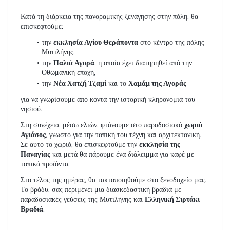
Κατά τη διάρκεια της πανοραμικής ξενάγησης στην πόλη, θα 
επισκεφτούμε:
την 
εκκλησία Αγίου Θεράποντα
 στο κέντρο της πόλης 
Μυτιλήνης,
την 
Παλιά Αγορά
, η οποία έχει διατηρηθεί από την 
Οθωμανική εποχή,
την 
Νέα Χατζή Τζαμί
 και το 
Χαμάμ της Αγοράς
για να γνωρίσουμε από κοντά την ιστορική κληρονομιά του 
νησιού.
Στη συνέχεια, μέσω ελιών, φτάνουμε στο παραδοσιακό 
χωριό 
Αγιάσος
, γνωστό για την τοπική του τέχνη και αρχιτεκτονική. 
Σε αυτό το χωριό, θα επισκεφτούμε την 
εκκλησία της 
Παναγίας
 και μετά θα πάρουμε ένα διάλειμμα για καφέ με 
τοπικά προϊόντα.
Στο τέλος της ημέρας, θα τακτοποιηθούμε στο ξενοδοχείο μας. 
Το βράδυ, σας περιμένει μια διασκεδαστική βραδιά με 
παραδοσιακές γεύσεις της Μυτιλήνης και 
Ελληνική Σιρτάκι 
Βραδιά
.