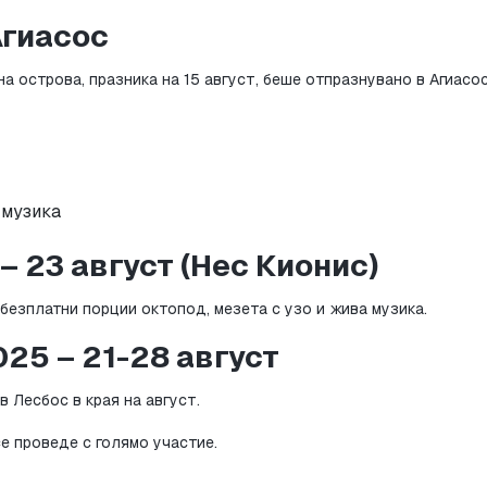
Агиасос
а острова, празника на 15 август, беше отпразнувано в Агиасос
 музика
– 23 август (Нес Кионис)
безплатни порции октопод, мезета с узо и жива музика.
025 – 21-28 август
Лесбос в края на август.
е проведе с голямо участие.