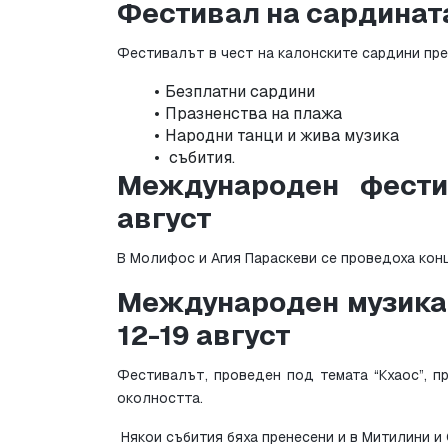
Фестивал на сардината
Фестивалът в чест на калонските сардини пр
Безплатни сардини
Празненства на плажа
Народни танци и жива музика
 събития.
Международен фестив
август
В Молифос и Агия Параскеви се проведоха конц
Международен музикал
12-19 август
Фестивалът, проведен под темата “Кхаос”, п
околността.
 Някои събития бяха пренесени и в Митилини и 