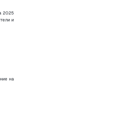
а 2025 
тели и 
ие на 