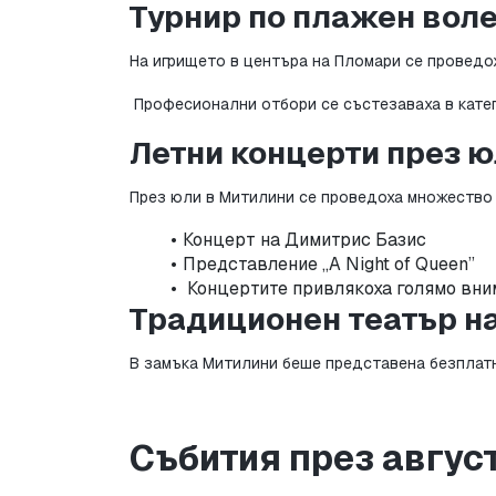
Турнир по плажен воле
На игрището в центъра на Пломари се проведо
 Професионални отбори се състезаваха в кате
Летни концерти през 
През юли в Митилини се проведоха множество 
Концерт на Димитрис Базис
Представление „A Night of Queen”
 Концертите привлякоха голямо вним
Традиционен театър на
В замъка Митилини беше представена безплатна
Събития през авгус