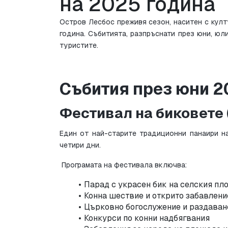
на 2025 година
Остров Лесбос преживя сезон, наситен с култ
година. Събитията, разпръснати през юни, юли
туристите.
Събития през юни 2
Фестивал на биковете 
Един от най-старите традиционни панаири на
четири дни.
 Програмата на фестивала включва:
Парад с украсен бик на селския пл
Конна шествиe и открито забавлени
Църковно богослужение и раздаван
Конкурси по конни надбягвания