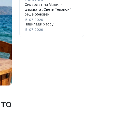
13-07-2026
Символът на Мидили,
църквата „Свети Терапон“,
беше обновен
13-07-2026
Пицилади Узосу
13-07-2026
то 