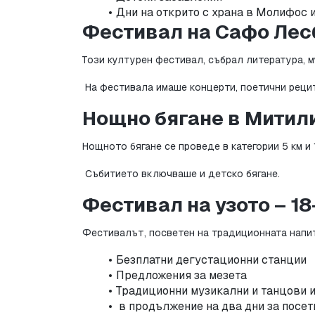
Дни на открито с храна в Молифос 
Фестивал на Сафо Лесб
Този културен фестивал, събрал литература, м
 На фестивала имаше концерти, поетични реци
Нощно бягане в Митили
Нощното бягане се проведе в категории 5 км и 
 Събитието включваше и детско бягане.
Фестивал на узото – 18
Фестивалът, посветен на традиционната напит
Безплатни дегустационни станции
Предложения за мезета
Традиционни музикални и танцови 
 в продължение на два дни за посет