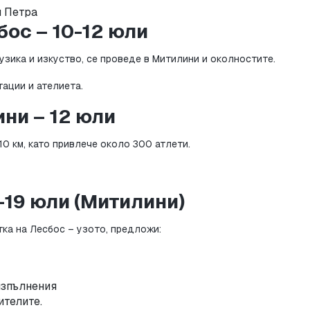
и Петра
ос – 10-12 юли
узика и изкуство, се проведе в Митилини и околностите.
тации и ателиета.
ни – 12 юли
10 км, като привлече около 300 атлети.
-19 юли (Митилини)
ка на Лесбос – узото, предложи:
изпълнения
ителите.