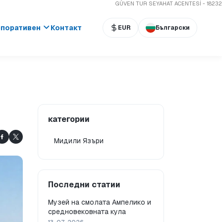
GÜVEN TUR SEYAHAT ACENTESİ - 18232
поративен
Контакт
EUR
Български
категории
Мидили Язъри
Последни статии
Музей на смолата Ампелико и
средновековната кула