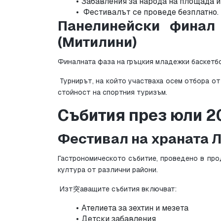
Забавления за народа на площадa 
 Фестивалът се проведе безплатно.
Панелинейски финал 
(Митилини)
Финалната фаза на гръцкия младежки баскетб
 Турнирът, на който участваха осем отбора от различни райони, беше достъпен за зрителите безплатно, добавяйки 
стойност на спортния туризъм.
Събития през юли 2
Фестивал на храната Л
Гастрономическото събитие, проведено в про
култура от различни райони.
 Изт突аващите събития включват:
Ателиета за зехтин и мезета
Детски забавления