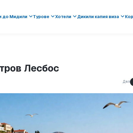
и до Мидили
Турове
Хотели
Дикили капия виза
Кор
стров Лесбос
Дял