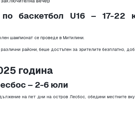
и заключителна вечер
по баскетбол U16 – 17-22 ю
олен шампионат се проведе в Митилини.
025 година
есбос – 2-6 юли
дължение на пет дни на остров Лесбос, обедини местните вкус