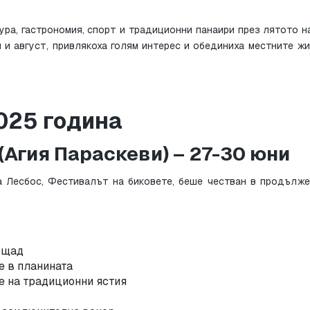
ура, гастрономия, спорт и традиционни панаири през лятото н
 и август, привлякоха голям интерес и обединиха местните жи
025 година
(Агия Параскеви) – 27-30 юни
 Лесбос, Фестивалът на биковете, беше честван в продължен
ощад
е в планината
е на традиционни ястия