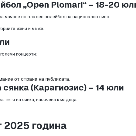
йбол „Open Plomari“ – 18-20 юл
ха мачове по плажен волейбол на национално ниво.
гориите жени и мъже.
юли
големи концерти:
ание от страна на публиката.
 сянка (Карагиозис) – 14 юли
 тетя на сянка, насочена към деца.
т 2025 година