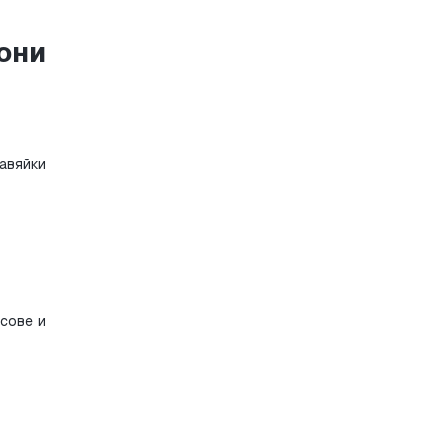
ни 
ове и 