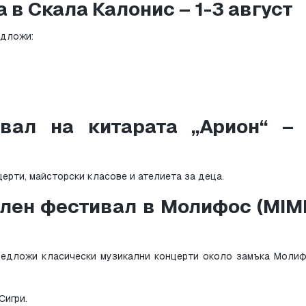
 в Скала Калонис – 1-3 август
едложи:
ал на китарата „Арион“ – 1
ерти, майсторски класове и ателиета за деца.
ен фестивал в Молифос (MIMF)
редложи класически музикални концерти около замъка Молифо
Сигри.