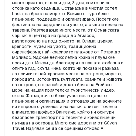
много приятно, с пълни дни, 3 дни, които ни се
сториха като седмица. Останахме в чистия хотел
Lasia, на брега на морето. Всичко в тура беше
планирано, подредено и организирано. Посетихме
фестивала на сарделите и узото, а също и вечер на
таверна. Разгледахме много места, от Османската
чаршия в центъра на града до Агиасос,
разположено на подножието на Олимп; църкви,
крепости, музей на узото, традиционна
сиренеферма; най-красивите плажове от Петра до
Моливос. Ядохме великолепна храна и плувахме
всеки ден. Искам да благодаря на нашата любезна и
опитна гид, скъпа Нина, която ни показа и разказа
за всичките най-красиви места на острова, морето,
природата, историята, културата, храните и живота
на острова, свързвайки двата бряга на Егейско
море; на нашия приятелски туристически лидер,
скъпа Фатма, която беше участник в цялото
планиране и организация и отговаряше на всичките
ни въпроси с усмивка; и на нашия опитен, точен и
внимателен шофьор Вангелис, който ни осигури
безопасен транспорт по тесните и криволичещи
пътища на острова. Много сме доволни от Güven
Travel. Надявам се да се срещнем отново ♥️