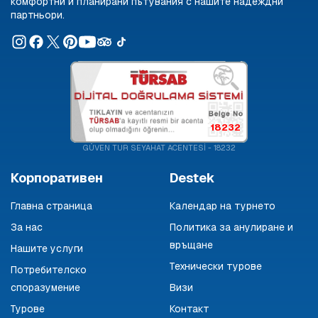
комфортни и планирани пътувания с нашите надеждни
партньори.
18232
GÜVEN TUR SEYAHAT ACENTESİ - 18232
Корпоративен
Destek
Главна страница
Календар на турнето
За нас
Политика за анулиране и
връщане
Нашите услуги
Технически турове
Потребителско
споразумение
Визи
Турове
Контакт