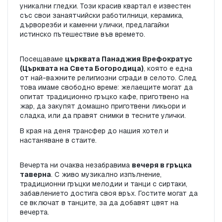
уникални гледки. Този красив квартал е известен 
със свои занаятчийски работилници, керамика, 
дърворезби и каменни улички, предлагайки 
истинско пътешествие във времето.
Посещаваме 
църквата Панаджия Врефократус 
(Църквата на Света Богородица)
, която е една 
от най-важните религиозни сгради в селото. След 
това имаме свободно време: желаещите могат да 
опитат традиционно гръцко кафе, приготвено на 
жар, да закупят домашно приготвени ликьори и 
сладка, или да правят снимки в тесните улички.
В края на деня трансфер до нашия хотел и 
настаняване в стаите.
Вечерта ни очаква незабравима 
вечеря в гръцка 
таверна
. С живо музикално изпълнение, 
традиционни гръцки мелодии и танци с сиртаки, 
забавлението достига своя връх. Гостите могат да 
се включат в танците, за да добавят цвят на 
вечерта.