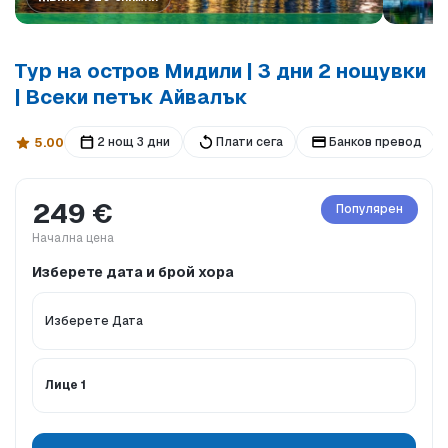
Тур на остров Мидили | 3 дни 2 нощувки
| Всеки петък Айвалък
2 нощ 3 дни
Плати сега
Банков превод
5.00
249 €
Популярен
Начална цена
Изберете дата и брой хора
Лице 1