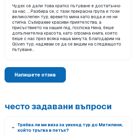
Чудех се дали това кратко пътуване е достатъчно
за нас ... Разбира се, с тази прекрасна група и този
великолепен тур, времето мина като вода и не ни
стигна. Събирахме красиви приятелства, а
присъствието на нашия гид, госпожа Нина, беше
допълнителна красота, като огромна книга, която
беше с нас през всяка наша минута. Благодарим на
Güven тур, надявам се да се видим на следващото
пътуване...
Напишете отзив
често задавани въпроси
Трябва ли ми виза за уикенд тур до Митилини,
който тръгва в петък?