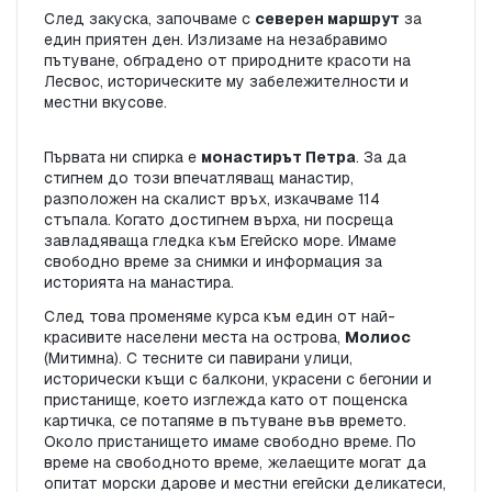
След закуска, започваме с 
северен маршрут
 за 
един приятен ден. Излизаме на незабравимо 
пътуване, обградено от природните красоти на 
Лесвос, историческите му забележителности и 
местни вкусове.
Първата ни спирка е 
монастирът Петра
. За да 
стигнем до този впечатляващ манастир, 
разположен на скалист връх, изкачваме 114 
стъпала. Когато достигнем върха, ни посреща 
завладяваща гледка към Егейско море. Имаме 
свободно време за снимки и информация за 
историята на манастира.
След това променяме курса към един от най-
красивите населени места на острова, 
Молиос
(Митимна). С тесните си павирани улици, 
исторически къщи с балкони, украсени с бегонии и 
пристанище, което изглежда като от пощенска 
картичка, се потапяме в пътуване във времето. 
Около пристанището имаме свободно време. По 
време на свободното време, желаещите могат да 
опитат морски дарове и местни егейски деликатеси, 