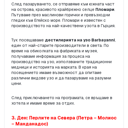
След пазаруването, се отправяме към южната част 
на острова, красивото крайбрежно селце 
Пломари
. 
Пътуваме през маслинови горички и превъзходни 
гледки към Егейско море. Пломари е известен с 
производството на най-качествени узота в Гърция.
Тук посещаваме 
дестилерията на узо Barbayanni
, 
един от най-старите производители в света. По 
време на обиколката на фабриката и музея, 
получаваме информация за процеса на 
производство на узо, използваните традиционни 
медници и историята на марката. В края на 
посещението имаме възможност да опитаме 
различни видове узо и да пазаруваме на разумни 
цени.
След приключването на програмата, се връщаме в 
хотела и имаме време за отдих.
3. Ден: Перлите на Севера (Петра – Молиос 
– Манданадос)