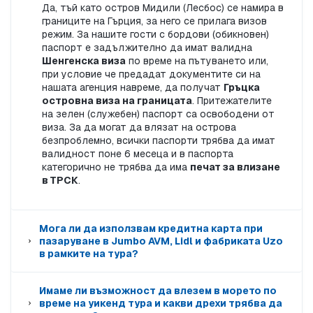
Да, тъй като остров Мидили (Лесбос) се намира в
границите на Гърция, за него се прилага визов
режим. За нашите гости с бордови (обикновен)
паспорт е задължително да имат валидна
Шенгенска виза
по време на пътуването или,
при условие че предадат документите си на
нашата агенция навреме, да получат
Гръцка
островна виза на границата
. Притежателите
на зелен (служебен) паспорт са освободени от
виза. За да могат да влязат на острова
безпроблемно, всички паспорти трябва да имат
валидност поне 6 месеца и в паспорта
категорично не трябва да има
печат за влизане
в ТРСК
.
Мога ли да използвам кредитна карта при
пазаруване в Jumbo AVM, Lidl и фабриката Uzo
в рамките на тура?
Имаме ли възможност да влезем в морето по
време на уикенд тура и какви дрехи трябва да