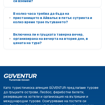
си вземем?
В колко часа трябва да бъда на
пристанището в Айвалък в петък сутринта и
колко време трае пътуването?
Включена ли е гръцката таверна вечер,
организирана на вечерта на втория ден, в
цената на тура?
Като туристическа агенция GÜVENTUR предлагаме турове
до гръцките острови, Лесбос, фериботни билети,
резервации на хотели и организация на вътрешни и
международни турове. Осигуряваме на гостите си