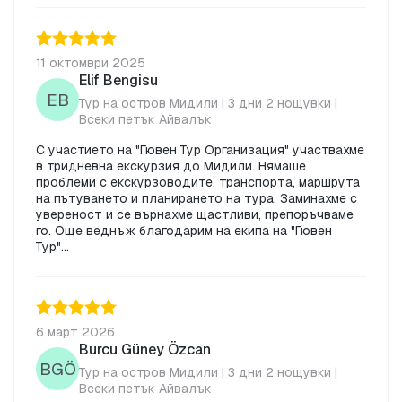
11 октомври 2025
Elif Bengisu
EB
Тур на остров Мидили | 3 дни 2 нощувки |
Всеки петък Айвалък
С участието на "Гювен Тур Организация" участвахме
в тридневна екскурзия до Мидили. Нямаше
проблеми с екскурзоводите, транспортa, маршрута
на пътуването и планирането на тура. Заминахме с
увереност и се върнахме щастливи, препоръчваме
го. Още веднъж благодарим на екипа на "Гювен
Тур"...
6 март 2026
Burcu Güney Özcan
BGÖ
Тур на остров Мидили | 3 дни 2 нощувки |
Всеки петък Айвалък