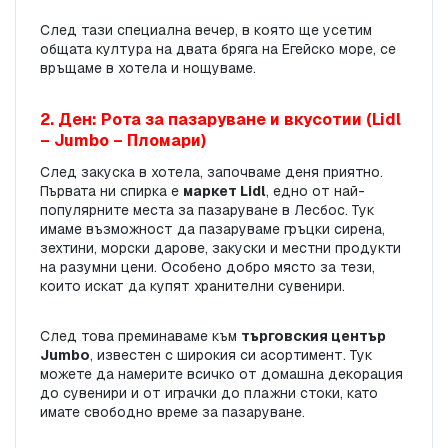
След тази специална вечер, в която ще усетим 
общата култура на двата бряга на Егейско море, се 
връщаме в хотела и нощуваме.
2. Ден: Рота за пазаруване и вкусотии (Lidl 
– Jumbo – Пломари)
След закуска в хотела, започваме деня приятно. 
Първата ни спирка е 
маркет Lidl
, едно от най-
популярните места за пазаруване в Лесбос. Тук 
имаме възможност да пазаруваме гръцки сирена, 
зехтини, морски дарове, закуски и местни продукти 
на разумни цени. Особено добро място за тези, 
които искат да купят хранителни сувенири.
След това преминаваме към 
търговския център 
Jumbo
, известен с широкия си асортимент. Тук 
можете да намерите всичко от домашна декорация 
до сувенири и от играчки до плажни стоки, като 
имате свободно време за пазаруване.