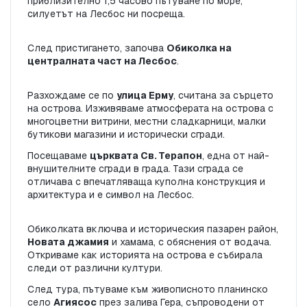
приблизително 1,5 часово пътуване по море, 
силуетът на Лесбос ни посреща.
След пристигането, започва 
Обиколка на 
централната част на Лесбос
.
Разхождаме се по 
улица Ерму
, считана за сърцето 
на острова. Изживяваме атмосферата на острова с 
многоцветни витрини, местни сладкарници, малки 
бутикови магазини и исторически сгради.
Посещаваме 
църквата Св. Терапон
, една от най-
внушителните сгради в града. Тази сграда се 
отличава с впечатляваща куполна конструкция и 
архитектура и е символ на Лесбос.
Обиколката включва и историческия пазарен район, 
Новата джамия
 и хамама, с обяснения от водача. 
Откриваме как историята на острова е събирала 
следи от различни култури.
След тура, пътуваме към живописното планинско 
село 
Агиясос
 през залива Гера, съпроводени от 