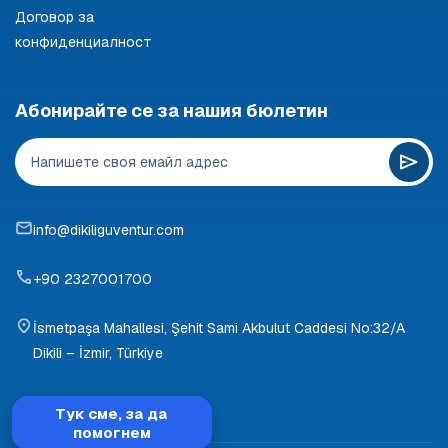
Договор за
конфиденциалност
Абонирайте се за нашия бюлетин
info@dikiliguventur.com
+90 2327001700
İsmetpaşa Mahallesi, Şehit Sami Akbulut Caddesi No:32/A
Dikili – İzmir, Türkiye
Тук сме, за да
помогнем