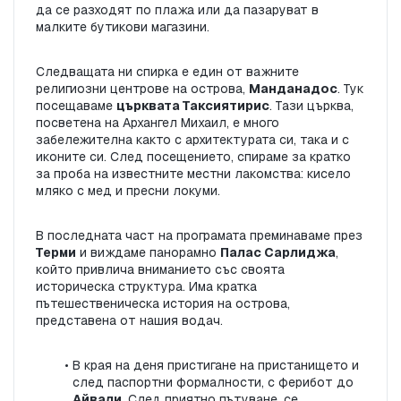
да се разходят по плажа или да пазаруват в 
малките бутикови магазини.
Следващата ни спирка е един от важните 
религиозни центрове на острова, 
Манданадос
. Тук 
посещаваме 
църквата Таксиятирис
. Тази църква, 
посветена на Архангел Михаил, е много 
забележителна както с архитектурата си, така и с 
иконите си. След посещението, спираме за кратко 
за проба на известните местни лакомства: кисело 
мляко с мед и пресни локуми.
В последната част на програмата преминаваме през 
Терми
 и виждаме панорамно 
Палас Сарлиджа
, 
който привлича вниманието със своята 
историческа структура. Има кратка 
пътешественическа история на острова, 
представена от нашия водач.
В края на деня пристигане на пристанището и 
след паспортни формалности, с ферибот до 
Айвали
. След приятно пътуване, се 