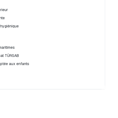
rieur
nte
 hygiénique
maritimes
icat TÜRSAB
daptée aux enfants