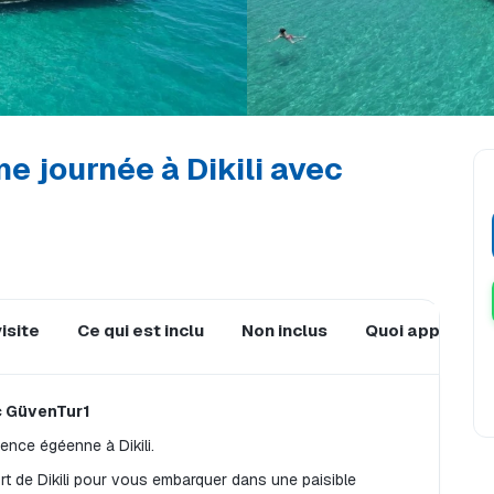
e journée à Dikili avec
isite
Ce qui est inclu
Non inclus
Quoi apporter 
c GüvenTur1
ience égéenne à Dikili.
ort de Dikili pour vous embarquer dans une paisible 