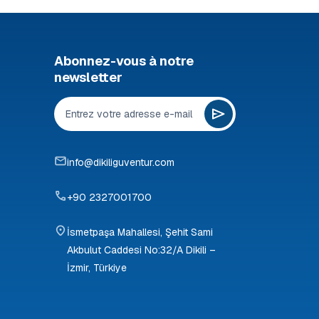
Abonnez-vous à notre
newsletter
info@dikiliguventur.com
+90 2327001700
İsmetpaşa Mahallesi, Şehit Sami
Akbulut Caddesi No:32/A Dikili –
İzmir, Türkiye