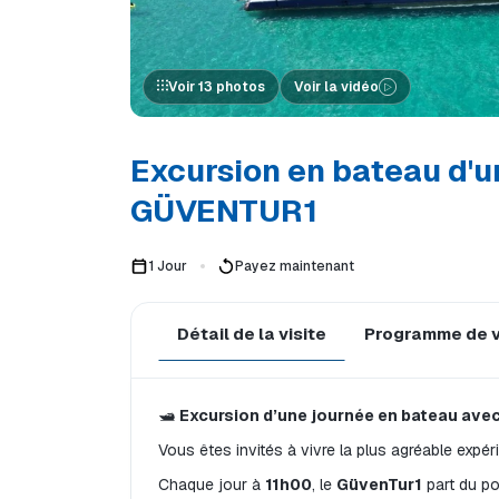
Voir 13 photos
Voir la vidéo
Excursion en bateau d'un
GÜVENTUR1
1 Jour
Payez maintenant
Détail de la visite
Programme de v
🛥️ 
Excursion d’une journée en bateau ave
Vous êtes invités à vivre la plus agréable expér
Chaque jour à 
11h00
, le 
GüvenTur1
 part du p