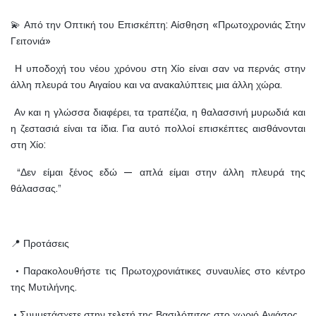
💫 Από την Οπτική του Επισκέπτη: Αίσθηση «Πρωτοχρονιάς Στην 
Γειτονιά»
 Η υποδοχή του νέου χρόνου στη Χίο είναι σαν να περνάς στην 
άλλη πλευρά του Αιγαίου και να ανακαλύπτεις μια άλλη χώρα.
 Αν και η γλώσσα διαφέρει, τα τραπέζια, η θαλασσινή μυρωδιά και 
η ζεστασιά είναι τα ίδια. Για αυτό πολλοί επισκέπτες αισθάνονται 
στη Χίο:
 “Δεν είμαι ξένος εδώ — απλά είμαι στην άλλη πλευρά της 
θάλασσας.”
📍 Προτάσεις
 • Παρακολουθήστε τις Πρωτοχρονιάτικες συναυλίες στο κέντρο 
της Μυτιλήνης.
 • Συμμετάσχετε στην τελετή της Βασιλόπιτας στο χωριό Αγιάσος.