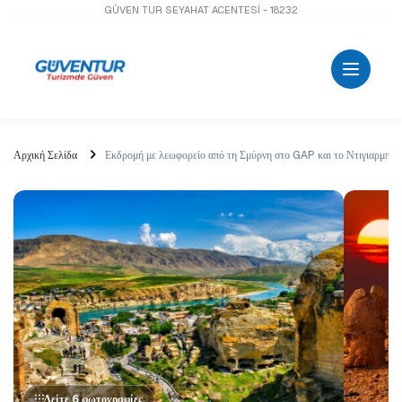
GÜVEN TUR SEYAHAT ACENTESİ - 18232
Αρχική Σελίδα
Εκδρομή με λεωφορείο από τη Σμύρνη στο GAP και το Ντιγιαρμπακί
Δείτε 6 φωτογραφίες