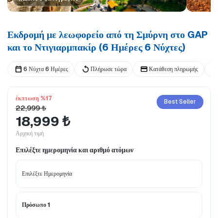
Εκδρομή με λεωφορείο από τη Σμύρνη στο GAP
και το Ντιγιαρμπακίρ (6 Ημέρες 6 Νύχτες)
6 Νύχτα 6 Ημέρες
Πλήρωσε τώρα
Κατάθεση πληρωμής
έκπτωση %17
Best Seller
22,999 ₺
18,999 ₺
Αρχική τιμή
Επιλέξτε ημερομηνία και αριθμό ατόμων
Πρόσωπο 1