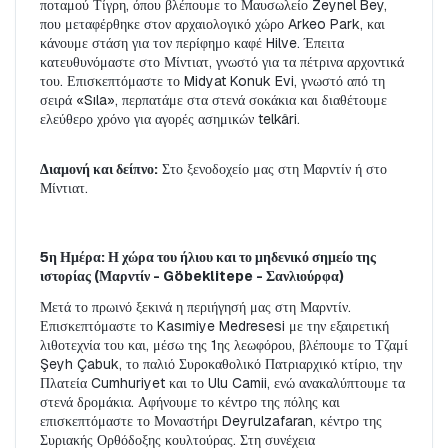
ποταμού Τίγρη, όπου βλέπουμε το Μαυσωλείο Zeynel Bey, 
που μεταφέρθηκε στον αρχαιολογικό χώρο Arkeo Park, και 
κάνουμε στάση για τον περίφημο καφέ Hilve. Έπειτα 
κατευθυνόμαστε στο Μίντιατ, γνωστό για τα πέτρινα αρχοντικά 
του. Επισκεπτόμαστε το Midyat Konuk Evi, γνωστό από τη 
σειρά «Sıla», περπατάμε στα στενά σοκάκια και διαθέτουμε 
ελεύθερο χρόνο για αγορές ασημικών telkâri.
Διαμονή και δείπνο:
 Στο ξενοδοχείο μας στη Μαρντίν ή στο 
Μίντιατ.
5η Ημέρα: Η χώρα του ήλιου και το μηδενικό σημείο της 
ιστορίας (Μαρντίν - Göbeklitepe - Σανλιούρφα)
Μετά το πρωινό ξεκινά η περιήγησή μας στη Μαρντίν. 
Επισκεπτόμαστε το Kasımiye Medresesi με την εξαιρετική 
λιθοτεχνία του και, μέσω της 1ης λεωφόρου, βλέπουμε το Τζαμί 
Şeyh Çabuk, το παλιό Συροκαθολικό Πατριαρχικό κτίριο, την 
Πλατεία Cumhuriyet και το Ulu Camii, ενώ ανακαλύπτουμε τα 
στενά δρομάκια. Αφήνουμε το κέντρο της πόλης και 
επισκεπτόμαστε το Μοναστήρι Deyrulzafaran, κέντρο της 
Συριακής Ορθόδοξης κουλτούρας. Στη συνέχεια 