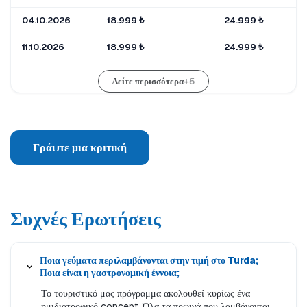
04.10.2026
18.999 ₺
24.999 ₺
1
11.10.2026
18.999 ₺
24.999 ₺
1
Δείτε περισσότερα
+5
Γράψτε μια κριτική
Συχνές Ερωτήσεις
Ποια γεύματα περιλαμβάνονται στην τιμή στο Turda;
Ποια είναι η γαστρονομική έννοια;
Το τουριστικό μας πρόγραμμα ακολουθεί κυρίως ένα
ημιδιατροφικό concept. Όλα τα πρωινά που λαμβάνονται