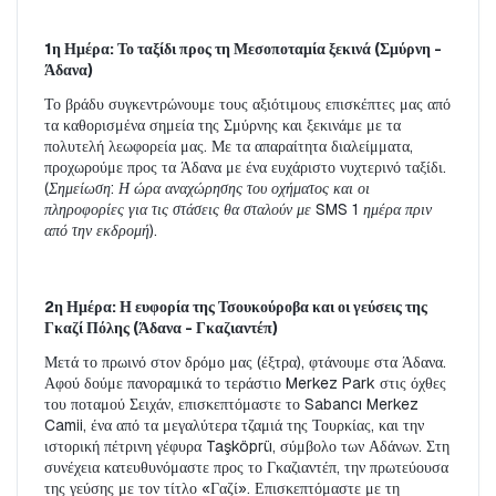
1η Ημέρα: Το ταξίδι προς τη Μεσοποταμία ξεκινά (Σμύρνη - 
Άδανα)
Το βράδυ συγκεντρώνουμε τους αξιότιμους επισκέπτες μας από 
τα καθορισμένα σημεία της Σμύρνης και ξεκινάμε με τα 
πολυτελή λεωφορεία μας. Με τα απαραίτητα διαλείμματα, 
προχωρούμε προς τα Άδανα με ένα ευχάριστο νυχτερινό ταξίδι. 
(Σημείωση: Η ώρα αναχώρησης του οχήματος και οι 
πληροφορίες για τις στάσεις θα σταλούν με SMS 1 ημέρα πριν 
από την εκδρομή).
2η Ημέρα: Η ευφορία της Τσουκούροβα και οι γεύσεις της 
Γκαζί Πόλης (Άδανα - Γκαζιαντέπ)
Μετά το πρωινό στον δρόμο μας (έξτρα), φτάνουμε στα Άδανα. 
Αφού δούμε πανοραμικά το τεράστιο Merkez Park στις όχθες 
του ποταμού Σειχάν, επισκεπτόμαστε το Sabancı Merkez 
Camii, ένα από τα μεγαλύτερα τζαμιά της Τουρκίας, και την 
ιστορική πέτρινη γέφυρα Taşköprü, σύμβολο των Αδάνων. Στη 
συνέχεια κατευθυνόμαστε προς το Γκαζιαντέπ, την πρωτεύουσα 
της γεύσης με τον τίτλο «Γαζί». Επισκεπτόμαστε με τη 