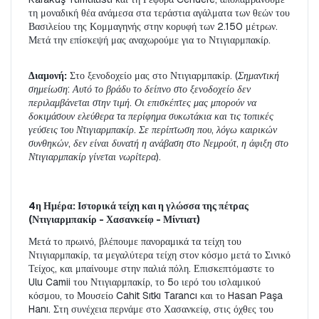
τη μοναδική θέα ανάμεσα στα τεράστια αγάλματα των θεών του 
Βασιλείου της Κομμαγηνής στην κορυφή των 2.150 μέτρων. 
Μετά την επίσκεψή μας αναχωρούμε για το Ντιγιαρμπακίρ.
Διαμονή:
 Στο ξενοδοχείο μας στο Ντιγιαρμπακίρ. 
(Σημαντική 
σημείωση: Αυτό το βράδυ το δείπνο στο ξενοδοχείο δεν 
περιλαμβάνεται στην τιμή. Οι επισκέπτες μας μπορούν να 
δοκιμάσουν ελεύθερα τα περίφημα συκωτάκια και τις τοπικές 
γεύσεις του Ντιγιαρμπακίρ. Σε περίπτωση που, λόγω καιρικών 
συνθηκών, δεν είναι δυνατή η ανάβαση στο Νεμρούτ, η άφιξη στο 
Ντιγιαρμπακίρ γίνεται νωρίτερα).
4η Ημέρα: Ιστορικά τείχη και η γλώσσα της πέτρας 
(Ντιγιαρμπακίρ - Χασανκείφ - Μίντιατ)
Μετά το πρωινό, βλέπουμε πανοραμικά τα τείχη του 
Ντιγιαρμπακίρ, τα μεγαλύτερα τείχη στον κόσμο μετά το Σινικό 
Τείχος, και μπαίνουμε στην παλιά πόλη. Επισκεπτόμαστε το 
Ulu Camii του Ντιγιαρμπακίρ, το 5ο ιερό του ισλαμικού 
κόσμου, το Μουσείο Cahit Sıtkı Tarancı και το Hasan Paşa 
Hanı. Στη συνέχεια περνάμε στο Χασανκείφ, στις όχθες του 