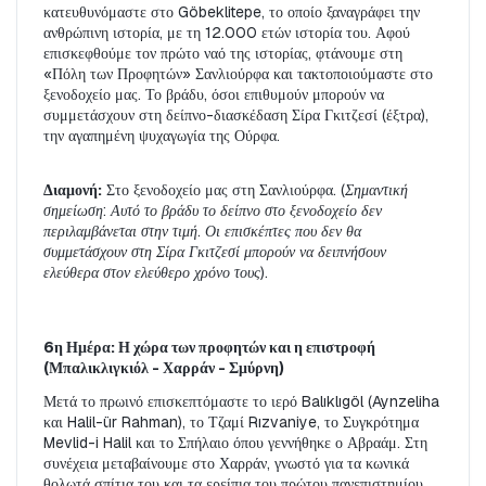
κατευθυνόμαστε στο Göbeklitepe, το οποίο ξαναγράφει την 
ανθρώπινη ιστορία, με τη 12.000 ετών ιστορία του. Αφού 
επισκεφθούμε τον πρώτο ναό της ιστορίας, φτάνουμε στη 
«Πόλη των Προφητών» Σανλιούρφα και τακτοποιούμαστε στο 
ξενοδοχείο μας. Το βράδυ, όσοι επιθυμούν μπορούν να 
συμμετάσχουν στη δείπνο-διασκέδαση Σίρα Γκιτζεσί (έξτρα), 
την αγαπημένη ψυχαγωγία της Ούρφα.
Διαμονή:
 Στο ξενοδοχείο μας στη Σανλιούρφα. 
(Σημαντική 
σημείωση: Αυτό το βράδυ το δείπνο στο ξενοδοχείο δεν 
περιλαμβάνεται στην τιμή. Οι επισκέπτες που δεν θα 
συμμετάσχουν στη Σίρα Γκιτζεσί μπορούν να δειπνήσουν 
ελεύθερα στον ελεύθερο χρόνο τους).
6η Ημέρα: Η χώρα των προφητών και η επιστροφή 
(Μπαλικλιγκιόλ - Χαρράν - Σμύρνη)
Μετά το πρωινό επισκεπτόμαστε το ιερό Balıklıgöl (Aynzeliha 
και Halil-ür Rahman), το Τζαμί Rızvaniye, το Συγκρότημα 
Mevlid-i Halil και το Σπήλαιο όπου γεννήθηκε ο Αβραάμ. Στη 
συνέχεια μεταβαίνουμε στο Χαρράν, γνωστό για τα κωνικά 
θολωτά σπίτια του και τα ερείπια του πρώτου πανεπιστημίου 