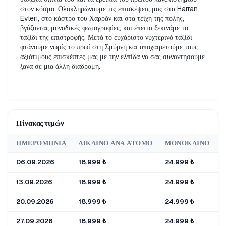
στον κόσμο. Ολοκληρώνουμε τις επισκέψεις μας στα Harran 
Evleri, στο κάστρο του Χαρράν και στα τείχη της πόλης, 
βγάζοντας μοναδικές φωτογραφίες, και έπειτα ξεκινάμε το 
ταξίδι της επιστροφής. Μετά το ευχάριστο νυχτερινό ταξίδι 
φτάνουμε νωρίς το πρωί στη Σμύρνη και αποχαιρετούμε τους 
αξιότιμους επισκέπτες μας με την ελπίδα να σας συναντήσουμε 
ξανά σε μια άλλη διαδρομή.
Πίνακας τιμών
ΗΜΕΡΟΜΗΝΊΑ
ΔΊΚΛΙΝΟ ΑΝΆ ΆΤΟΜΟ
ΜΟΝΌΚΛΙΝΟ
06.09.2026
18.999 ₺
24.999 ₺
1
13.09.2026
18.999 ₺
24.999 ₺
1
20.09.2026
18.999 ₺
24.999 ₺
1
27.09.2026
18.999 ₺
24.999 ₺
1