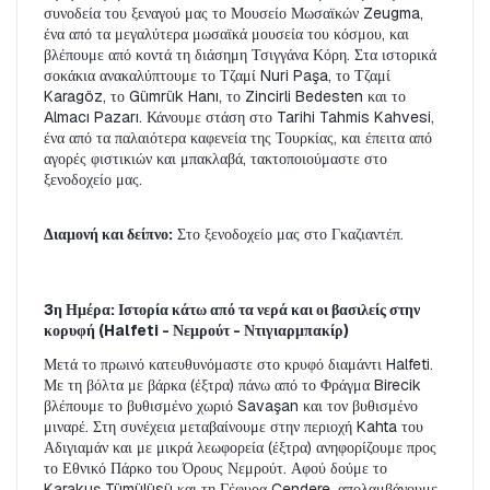
συνοδεία του ξεναγού μας το Μουσείο Μωσαϊκών Zeugma, 
ένα από τα μεγαλύτερα μωσαϊκά μουσεία του κόσμου, και 
βλέπουμε από κοντά τη διάσημη Τσιγγάνα Κόρη. Στα ιστορικά 
σοκάκια ανακαλύπτουμε το Τζαμί Nuri Paşa, το Τζαμί 
Karagöz, το Gümrük Hanı, το Zincirli Bedesten και το 
Almacı Pazarı. Κάνουμε στάση στο Tarihi Tahmis Kahvesi, 
ένα από τα παλαιότερα καφενεία της Τουρκίας, και έπειτα από 
αγορές φιστικιών και μπακλαβά, τακτοποιούμαστε στο 
ξενοδοχείο μας.
Διαμονή και δείπνο:
 Στο ξενοδοχείο μας στο Γκαζιαντέπ.
3η Ημέρα: Ιστορία κάτω από τα νερά και οι βασιλείς στην 
κορυφή (Halfeti - Νεμρούτ - Ντιγιαρμπακίρ)
Μετά το πρωινό κατευθυνόμαστε στο κρυφό διαμάντι Halfeti. 
Με τη βόλτα με βάρκα (έξτρα) πάνω από το Φράγμα Birecik 
βλέπουμε το βυθισμένο χωριό Savaşan και τον βυθισμένο 
μιναρέ. Στη συνέχεια μεταβαίνουμε στην περιοχή Kahta του 
Αδιγιαμάν και με μικρά λεωφορεία (έξτρα) ανηφορίζουμε προς 
το Εθνικό Πάρκο του Όρους Νεμρούτ. Αφού δούμε το 
Karakuş Tümülüsü και τη Γέφυρα Cendere, απολαμβάνουμε 