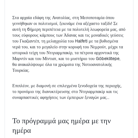
Στα αρχαία εδάφη της Ανατολίας, στη Μεσοποταμία όπου 
γεννήθηκαν οι πολιτισμοί, ξεκινάμε ένα αξέχαστο ταξίδι! Σε 
αυτή τη 6ήμερη περιπέτεια με τα πολυτελή λεωφορεία μας, από 
τους εύφορους κάμπους των Άδανας και τις μοναδικές γεύσεις 
του Γκαζιαντέπ, τη μελαγχολία του Halfeti με τα βυθισμένα 
νερά του, και το μεγαλείο στην κορυφή του Νεμρούτ, μέχρι τα 
ιστορικά τείχη του Ντιγιαρμπακίρ, τα πέτρινα αρχοντικά της 
Μαρντίν και του Μίντιατ, και το μυστήριο του Göbeklitepe, 
θα ανακαλύψουμε όλα τα χρώματα της Νοτιοανατολικής 
Τουρκίας.
Επιπλέον, με διαμονή σε επιλεγμένα ξενοδοχεία της περιοχής, 
το προνόμιο της διανυκτέρευσης στο Ντιγιαρμπακίρ και τις 
συναρπαστικές αφηγήσεις των έμπειρων ξεναγών μας...
Το πρόγραμμά μας ημέρα με την 
ημέρα