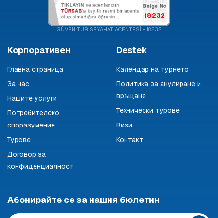
18232
GÜVEN TUR SEYAHAT ACENTESİ - 18232
Корпоративен
Destek
Главна страница
Календар на турнето
За нас
Политика за анулиране и
връщане
Нашите услуги
Технически турове
Потребителско
споразумение
Визи
Турове
Контакт
Договор за
конфиденциалност
Абонирайте се за нашия бюлетин