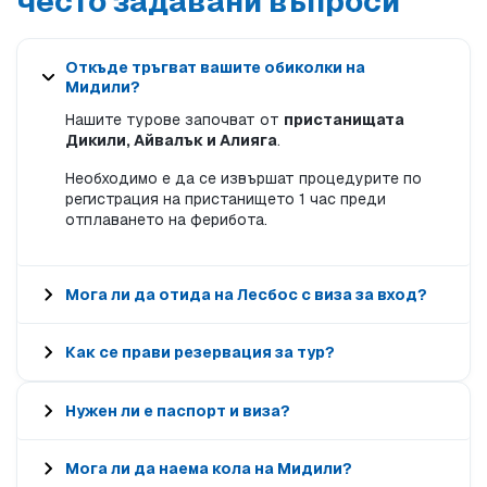
често задавани въпроси
Откъде тръгват вашите обиколки на
Мидили?
Нашите турове започват от
пристанищата
Дикили, Айвалък и Алияга
.
Необходимо е да се извършат процедурите по
регистрация на пристанището 1 час преди
отплаването на ферибота.
Мога ли да отида на Лесбос с виза за вход?
Как се прави резервация за тур?
Нужен ли е паспорт и виза?
Мога ли да наема кола на Мидили?