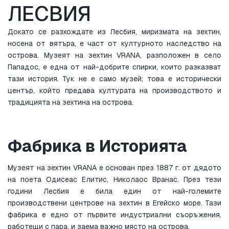
ЛЕСВИЯ
Докато се разхождате из Лесбия, миризмата на зехтин, 
носена от вятъра, е част от културното наследство на 
острова. Музеят на зехтин VRANA, разположен в село 
Пападос, е една от най-добрите спирки, които разказват 
тази история. Тук не е само музей; това е исторически 
център, който предава културата на производството и 
традицията на зехтина на острова.
Фабрика в Историята
Музеят на зехтин VRANA е основан през 1887 г. от дядото 
на поета Одисеас Елитис, Николаос Вранас. През тези 
години Лесбия е била един от най-големите 
производствени центрове на зехтин в Егейско море. Тази 
фабрика е едно от първите индустриални съоръжения, 
работещи с пара, и заема важно място на острова.