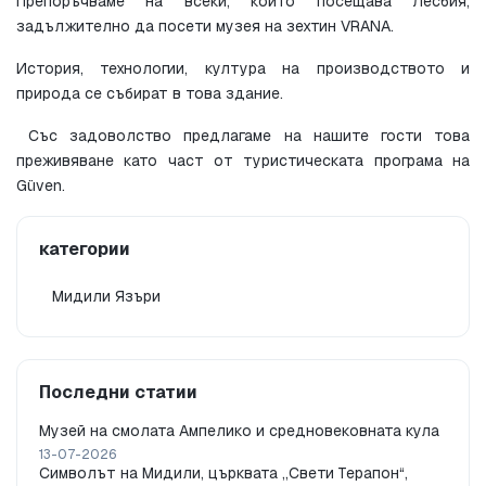
Препоръчваме на всеки, който посещава Лесбия, 
задължително да посети музея на зехтин VRANA.
История, технологии, култура на производството и 
природа се събират в това здание.
 Със задоволство предлагаме на нашите гости това 
преживяване като част от туристическата програма на 
Güven.
категории
Мидили Язъри
Последни статии
Музей на смолата Ампелико и средновековната кула
13-07-2026
Символът на Мидили, църквата „Свети Терапон“,