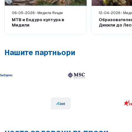
06-05-2026
Мидили Язъри
12-04-2026
Миди
MTB и Ендуро култура в
Образователен
Мидили
Дикили до Лес
Нашите партньори