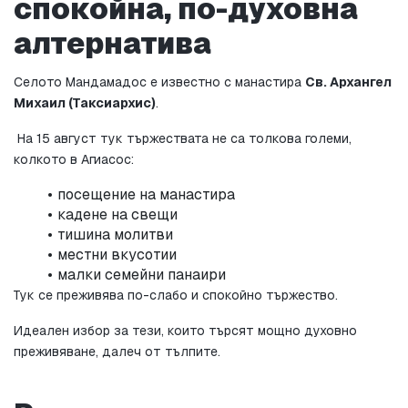
спокойна, по-духовна 
алтернатива
Селото Мандамадос е известно с манастира 
Св. Архангел 
Михаил (Таксиархис)
.
 На 15 август тук тържествата не са толкова големи, 
колкото в Агиасос:
посещение на манастира
кадене на свещи
тишина молитви
местни вкусотии
малки семейни панаири
Тук се преживява по-слабо и спокойно тържество.
Идеален избор за тези, които търсят мощно духовно 
преживяване, далеч от тълпите.