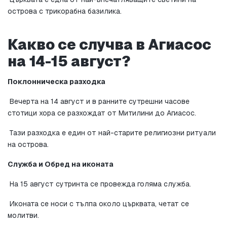
острова с трикорабна базилика.
Какво се случва в Агиасос 
на 14-15 август?
Поклонническа разходка
 Вечерта на 14 август и в ранните сутрешни часове 
стотици хора се разхождат от Митилини до Агиасос.
 Тази разходка е един от най-старите религиозни ритуали 
на острова.
Служба и Обред на иконата
 На 15 август сутринта се провежда голяма служба.
 Иконата се носи с тълпа около църквата, четат се 
молитви.