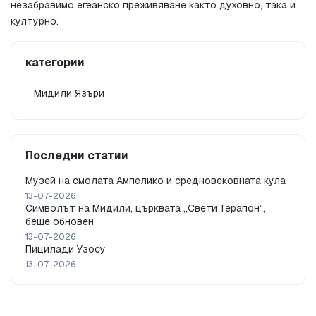
незабравимо егеанско преживяване както духовно, така и 
културно.
категории
Мидили Язъри
Последни статии
Музей на смолата Ампелико и средновековната кула
13-07-2026
Символът на Мидили, църквата „Свети Терапон“,
беше обновен
13-07-2026
Пицилади Узосу
13-07-2026