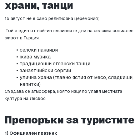
храни, танци
15 август не е само религиозна церемония;
 Той е един от най-интензивните дни на селския социален 
живот в Гърция.
селски панаири
жива музика
традиционни егеански танци
занаятчийски сергии
улична храна (главно ястия от месо, сладкиши, 
напитки)
Създава се атмосфера, която изцяло улавя местната 
култура на Лесбос.
Препоръки за туристите
1) Официален празник