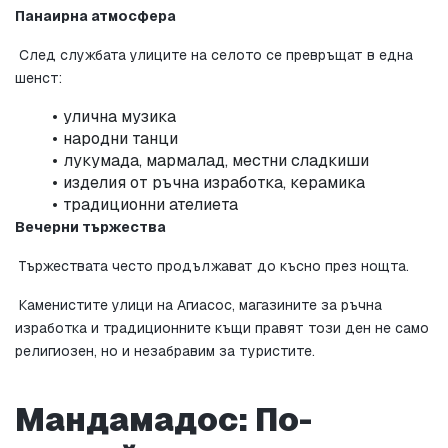
Панаирна атмосфера
 След службата улиците на селото се превръщат в една 
шенст:
улична музика
народни танци
лукумада, мармалад, местни сладкиши
изделия от ръчна изработка, керамика
традиционни ателиета
Вечерни тържества
 Тържествата често продължават до късно през нощта.
 Каменистите улици на Агиасос, магазините за ръчна 
изработка и традиционните къщи правят този ден не само 
религиозен, но и незабравим за туристите.
Мандамадос: По-