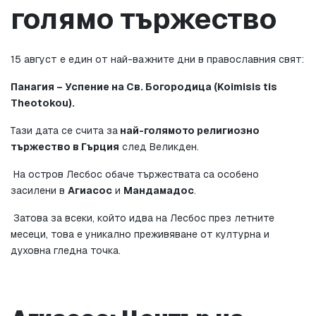
голямо тържество
15 август е един от най-важните дни в православния свят:
Панагия – Успение на Св. Богородица (Koimisis tis 
Theotokou).
Тази дата се счита за
 най-голямото религиозно 
тържество в Гърция
 след Великден.
 На остров Лесбос обаче тържествата са особено 
засилени в 
Агиасос
 и 
Мандамадос
.
 Затова за всеки, който идва на Лесбос през летните 
месеци, това е уникално преживяване от културна и 
духовна гледна точка.