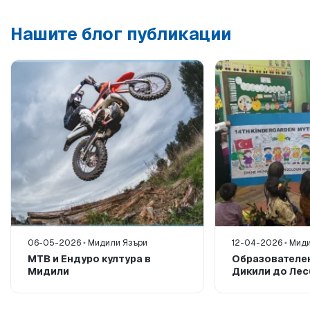
Нашите блог публикации
06-05-2026
Мидили Язъри
12-04-2026
Миди
MTB и Ендуро култура в
Образователен
Мидили
Дикили до Лес