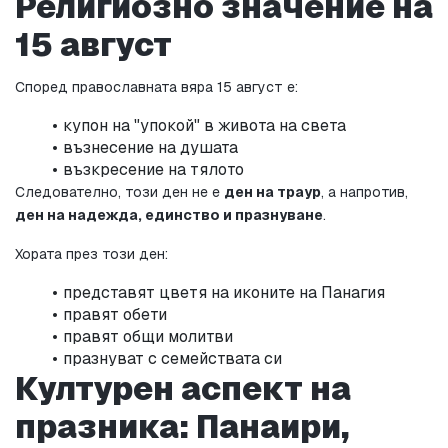
Религиозно значение на 
15 август
Според православната вяра 15 август е:
купон на "упокой" в живота на света
възнесение на душата
възкресение на тялото
Следователно, този ден не е 
ден на траур
, а напротив, 
ден на надежда, единство и празнуване
.
Хората през този ден:
представят цветя на иконите на Панагия
правят обети
правят общи молитви
празнуват с семействата си
Културен аспект на 
празника: Панаири, 