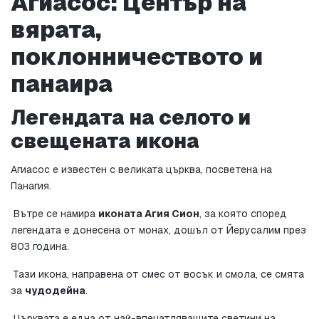
Агиасос: Център на 
вярата, 
поклонничеството и 
панаира
Легендата на селото и 
свещената икона
Агиасос е известен с великата църква, посветена на 
Панагия.
 Вътре се намира 
иконата Агия Сион
, за която според 
легендата е донесена от монах, дошъл от Йерусалим през 
803 година.
 Тази икона, направена от смес от восък и смола, се смята 
за 
чудодейна
.
 Църквата е една от най-впечатляващите светини на 