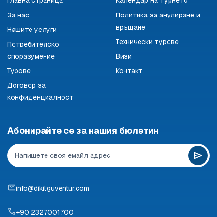
Главна страница
Календар на турнето
За нас
Политика за анулиране и
връщане
Нашите услуги
Технически турове
Потребителско
споразумение
Визи
Турове
Контакт
Договор за
конфиденциалност
Абонирайте се за нашия бюлетин
info@dikiliguventur.com
+90 2327001700