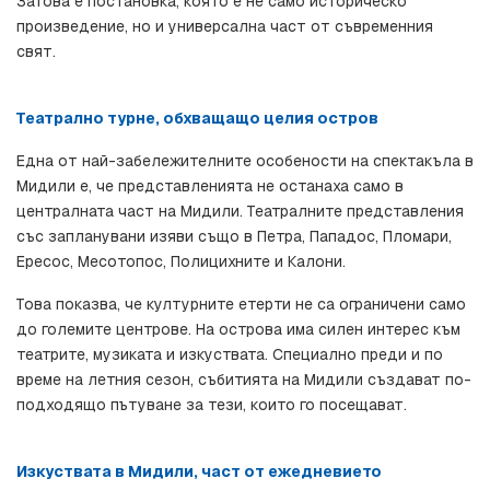
Затова е постановка, която е не само историческо 
произведение, но и универсална част от съвременния 
свят.
Театрално турне, обхващащо целия остров
Една от най-забележителните особености на спектакъла в 
Мидили е, че представленията не останаха само в 
централната част на Мидили. Театралните представления 
със запланувани изяви също в Петра, Пападос, Пломари, 
Ересос, Месотопос, Полицихните и Калони.
Това показва, че културните етерти не са ограничени само 
до големите центрове. На острова има силен интерес към 
театрите, музиката и изкуствата. Специално преди и по 
време на летния сезон, събитията на Мидили създават по-
подходящо пътуване за тези, които го посещават.
Изкуствата в Мидили, част от ежедневието