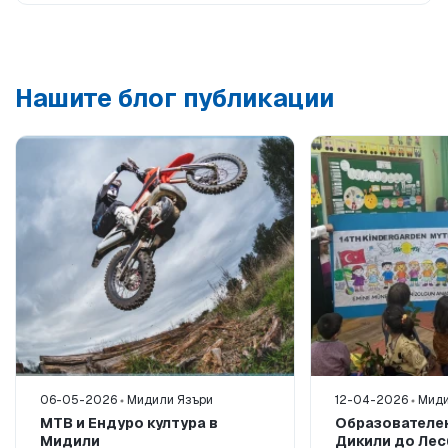
Нашите блог публикации
06-05-2026
Мидили Язъри
12-04-2026
Миди
MTB и Ендуро култура в
Образователен
Мидили
Дикили до Лес