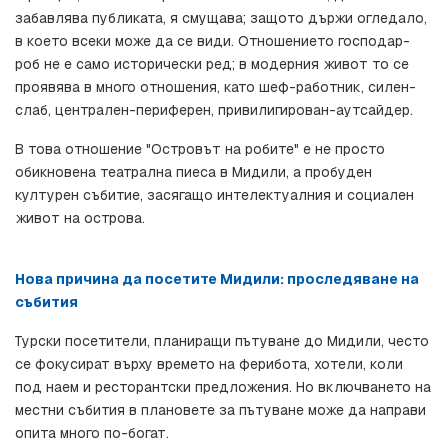
забавлява публиката, я смущава; защото държи огледало, 
в което всеки може да се види. Отношението господар-
роб не е само исторически ред; в модерния живот то се 
проявява в много отношения, като шеф-работник, силен-
слаб, централен-периферен, привилигирован-аутсайдер.
В това отношение "Островът на робите" е не просто 
обикновена театрална пиеса в Мидили, а пробуден 
културен събитие, засягащо интелектуалния и социален 
живот на острова.
Нова причина да посетите Мидили: проследяване на 
събития
Турски посетители, планиращи пътуване до Мидили, често 
се фокусират върху времето на ферибота, хотели, коли 
под наем и ресторантски предложения. Но включването на 
местни събития в плановете за пътуване може да направи 
опита много по-богат.