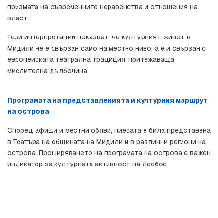
призмата на съвременните неравенства и отношения на 
власт.
Тези интерпретации показват, че културният живот в 
Мидили не е свързан само на местно ниво, а е и свързан с 
европейската театрална традиция, притежаваща 
мислителна дълбочина.
Програмата на представленията и културния маршрут 
на острова
Според афиши и местни обяви, пиесата е била представена 
в Театъра на общината на Мидили и в различни региони на 
острова. Проширяването на програмата на острова е важен 
индикатор за културната активност на Лесбос.
Дата
Регион / Място