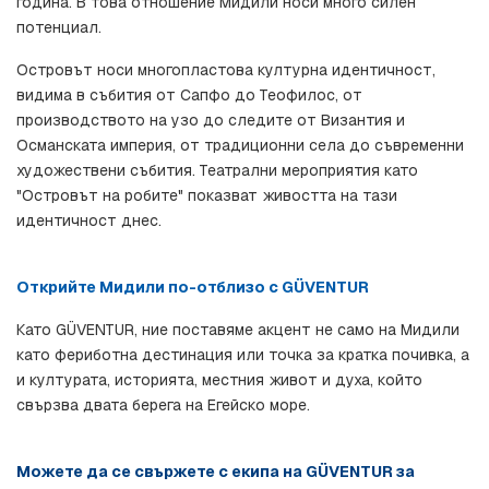
година. В това отношение Мидили носи много силен 
потенциал.
Островът носи многопластова културна идентичност, 
видима в събития от Сапфо до Теофилос, от 
производството на узо до следите от Византия и 
Османската империя, от традиционни села до съвременни 
художествени събития. Театрални мероприятия като 
"Островът на робите" показват живостта на тази 
идентичност днес.
Открийте Мидили по-отблизо с GÜVENTUR
Като GÜVENTUR, ние поставяме акцент не само на Мидили 
като фериботна дестинация или точка за кратка почивка, а 
и културата, историята, местния живот и духа, който 
свързва двата берега на Егейско море.
Можете да се свържете с екипа на GÜVENTUR за 