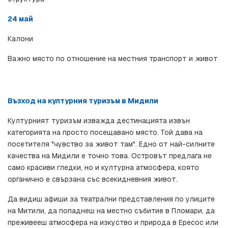
24 май
Калони
Важно място по отношение на местния транспорт и живот
Възход на културния туризъм в Мидили
Културният туризъм изважда дестинацията извън 
категорията на просто посещавано място. Той дава на 
посетителя "чувство за живот там". Едно от най-силните 
качества на Мидили е точно това. Островът предлага не 
само красиви гледки, но и културна атмосфера, която 
органично е свързана със всекидневния живот.
Да видиш афиши за театрални представления по улиците 
на Митили, да попаднеш на местно събитие в Пломари, да 
преживееш атмосфера на изкуство и природа в Ересос или 