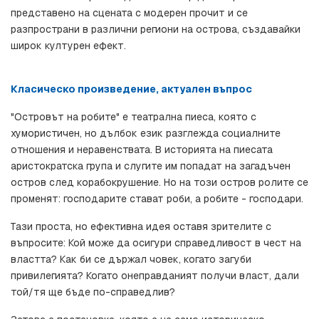
представено на сцената с модерен прочит и се 
разпространи в различни региони на острова, създавайки 
широк културен ефект.
Класическо произведение, актуален въпрос
"Островът на робите" е театрална пиеса, която с 
хумористичен, но дълбок език разглежда социалните 
отношения и неравенствата. В историята на пиесата 
аристократска група и слугите им попадат на загадъчен 
остров след корабокрушение. Но на този остров ролите се 
променят: господарите стават роби, а робите - господари.
Тази проста, но ефективна идея оставя зрителите с 
въпросите: Кой може да осигури справедливост в чест на 
властта? Как би се държал човек, когато загуби 
привилегията? Когато онеправданият получи власт, дали 
той/тя ще бъде по-справедлив?