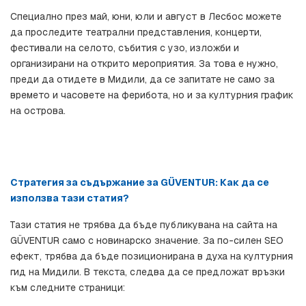
Специално през май, юни, юли и август в Лесбос можете 
да проследите театрални представления, концерти, 
фестивали на селото, събития с узо, изложби и 
организирани на открито мероприятия. За това е нужно, 
преди да отидете в Мидили, да се запитате не само за 
времето и часовете на ферибота, но и за културния график 
на острова.
Стратегия за съдържание за GÜVENTUR: Как да се 
използва тази статия?
Тази статия не трябва да бъде публикувана на сайта на 
GÜVENTUR само с новинарско значение. За по-силен SEO 
ефект, трябва да бъде позиционирана в духа на културния 
гид на Мидили. В текста, следва да се предложат връзки 
към следните страници: