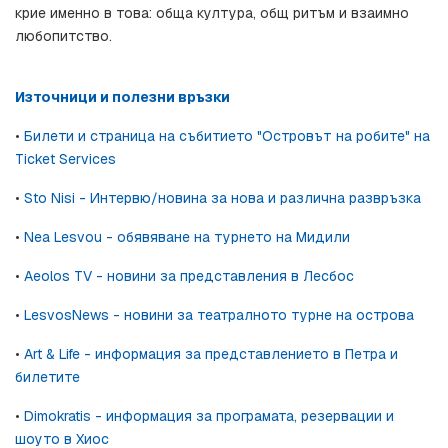
крие именно в това: обща култура, общ ритъм и взаимно 
любопитство.
Източници и полезни връзки
• 
Билети и страница на събитието "Островът на робите" на 
Ticket Services
• 
Sto Nisi - Интервю/новина за нова и различна развръзка
• 
Nea Lesvou - обявяване на турнето на Мидили
• 
Aeolos TV - новини за представления в Лесбос
• 
LesvosNews - новини за театралното турне на острова
• 
Art & Life - информация за представлението в Петра и 
билетите
• 
Dimokratis - информация за програмата, резервации и 
шоуто в Хиос