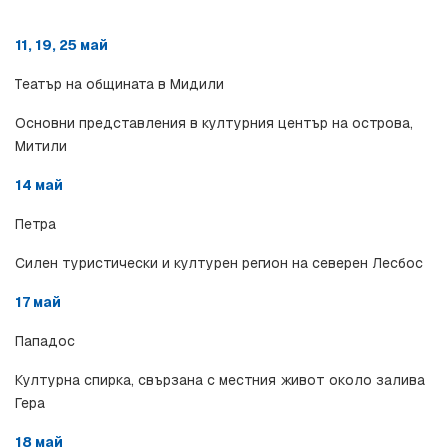
Културно значение
11, 19, 25 май
Театър на общината в Мидили
Основни представления в културния център на острова, 
Митили
14 май
Петра
Силен туристически и културен регион на северен Лесбос
17 май
Пападос
Културна спирка, свързана с местния живот около залива 
Гера
18 май