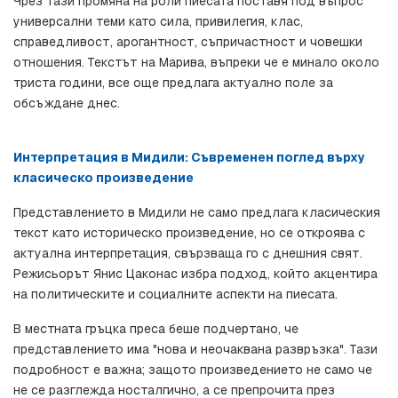
Чрез тази промяна на роли пиесата поставя под въпрос 
универсални теми като сила, привилегия, клас, 
справедливост, арогантност, съпричастност и човешки 
отношения. Текстът на Марива, въпреки че е минало около 
триста години, все още предлага актуално поле за 
обсъждане днес.
Интерпретация в Мидили: Съвременен поглед върху 
класическо произведение
Представлението в Мидили не само предлага класическия 
текст като историческо произведение, но се откроява с 
актуална интерпретация, свързваща го с днешния свят. 
Режисьорът Янис Цаконас избра подход, който акцентира 
на политическите и социалните аспекти на пиесата.
В местната гръцка преса беше подчертано, че 
представлението има "нова и неочаквана развръзка". Тази 
подробност е важна; защото произведението не само че 
не се разглежда носталгично, а се препрочита през 