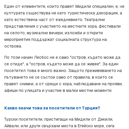
Един от елементите, които правят Мидили специален, е, че 
културата съществува не като туристическа декорация, а 
като естествена част от ежедневието. Театрални 
представления с участието на местните хора, фестивали 
на селото, музикални вечери, изложби и открити 
мероприятия поддържат социалната структура на 
острова.
По този начин Лесбос не е само "остров, където може да 
се отиде", а "остров, където може да се живее". За един 
посетител това е много важно. Защото преживяването на 
пътуването не се състои само от правила, в които се 
правят снимки, а от срещи с хора, наблюдаване на прояви, 
афиши по улицата и участие в малки местни моменти.
Какво значи това за посетители от Турция?
Турски посетители, пристигащи на Мидили от Дикили, 
Айвали, или други свързани места в Егейско море, сега 