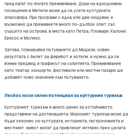
предлагат по-богато преживяване. Дори на еднодневни 
посещения в Митили може да се усети културната 
атмосфера. При програми с една или две нощувки, е 
възможно да преживеете много по-дълбок опит със 
сърцето на острова, в места като Петра, Пломари, Калони, 
Ересос и Молиос.
Затова, планирайки пътуването до Мидили, освен 
резултата с билет за ферибот и хотели, е нужно да се 
вземе предвид и графикът на събитията. Преживявания 
като театър, концерти, фестивали или местни пазари ще 
добавят ново значение към пътуването.
Лесбос носи силен потенциал за културния туризъм
Културният туризъм е много ценен за устойчивото 
представяне на дестинацията. Морският туризъм може да 
бъде сезонен; но културата, историята, гастрономията и 
местният живот могат да привлекат интерес през цялата 