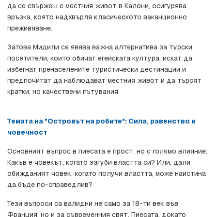
да се свържеш с местния живот в Калони, осигурява 
връзка, която надхвърля класическото ваканционно 
преживяване.
Затова Мидили се явява важна алтернатива за турски 
посетители, които обичат егейската култура, искат да 
избегнат пренаселените туристически дестинации и 
предпочитат да наблюдават местния живот и да търсят 
кратки, но качествени пътувания.
Темата на "Островът на робите": Сила, равенство и 
човечност
Основният въпрос в пиесата е прост, но с голямо влияние: 
Какъв е човекът, когато загуби властта си? Или, дали 
обижданият човек, когато получи властта, може наистина 
да бъде по-справедлив?
Тези въпроси са валидни не само за 18-ти век във 
Франция, но и за съвременния свят. Пиесата, докато 