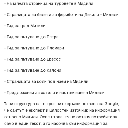
• Началната страница на туровете в Мидили
• Страницата за билети за фериботи на Дикили - Мидили
• Гид за град Митили
• Гид за пътуване до Петра
• Гид за пътуване до Пломари
• Гид за пътуване до Ересос
• Гид за пътуване до Калони
• Страницата за коли под наем на Мидили
• Предложения за хотели и настаняване в Мидили
Тази структура на вътрешните връзки показва на Google, 
че сайтът е експерт и цялостен източник на информация 
относно Мидили. Освен това, тя не оставя потребителя 
само в един текст, а го насочва към информация за 