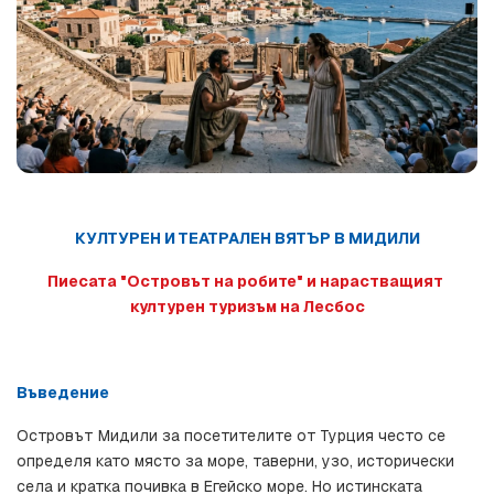
КУЛТУРЕН И ТЕАТРАЛЕН ВЯТЪР В МИДИЛИ
Пиесата "Островът на робите" и нарастващият 
културен туризъм на Лесбос
Въведение
Островът Мидили за посетителите от Турция често се 
определя като място за море, таверни, узо, исторически 
села и кратка почивка в Егейско море. Но истинската 