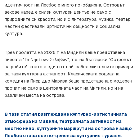
идентичност на Лесбос е много по-обширна. Островът 
векове наред е силен културен център не само с 
природните си красоти, но и с литература, музика, театър, 
местни фестивали, артистични общности и социална 
култура.
През пролетта на 2026 г. на Мидили беше представена 
пиесата "Το Νησί των Σκλάβων", т.е. на български "Островът 
на робите", което е един от най-забележителните примери 
за тази културна активност. Класическата социална 
комедия на Пиер дьо Марива беше представена с модерен 
прочит не само в централната част на Митили, но и на 
различни места на острова.
В тази статия разглеждаме културно-артистичната 
атмосфера на Мидили, театралната активност на 
местно ниво, културните маршрути на острова и защо 
Лесбос става все по-ценен за културния туризъм.