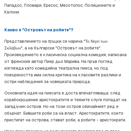
Пападос, Пломари, Ересос, Месотопос, Полицихните и 
Калони.
Какво е "Островът на робите"?
Представлението на гръцки се нарича "Το Νησί των 
Σκλάβων", а на български "Островът на робите". 
Произведението е класическа социална комедия, написана 
от френския автор Пиер дьо Марива. На пръв поглед 
изглежда като комедийна театрална пиеса, но под 
повърхността има силна критика на класовите разлики и 
остри наблюдения за човешката природа.
Основната идея на пиесата е доста впечатляваща: след 
корабокрушение аристократите и техните слуги попадат на 
загадъчен остров. Но на този остров обичайният ред е 
обърнат. Бившите роби са на власт. Аристократите, които 
пристигат на острова, стават роби, а робите - аристократи.