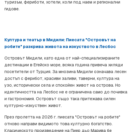
туризъм, фериботи, хотели, коли под наем и регионални 
гидове.
Култура и театър в Мидили: Пиесата "Островът на 
робите" разкрива живота на изкуството в Лесбос
Островът Мидили, като една от най-специализираните 
дестинации в Егейско море, всяка година привеча хиляди 
посетители от Турция. За мнозина Мидили означава лесен 
достъп с ферибот, красиви заливи, таверни, култура на 
узо, исторически села и спокойен живот на острова. Но 
идентичността на Лесбос не е ограничена само до почивка 
и гастрономия. Островът също така притежава силен 
културно-изкуствен живот.
През пролетта на 2026 г. пиесата "Островът на робите" 
отново направи видимото това културно богатство. 
Класическото произведение на Пиер дьо Марива бе 