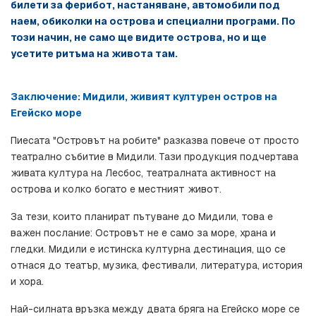
билети за ферибот, настаняване, автомобили под 
наем, обиколки на острова и специални програми. По 
този начин, не само ще видите острова, но и ще 
усетите ритъма на живота там.
Заключение: Мидили, живият културен остров на 
Егейско море
Пиесата "Островът на робите" разказва повече от просто 
театрално събитие в Мидили. Тази продукция подчертава 
живата култура на Лесбос, театралната активност на 
острова и колко богато е местният живот.
За тези, които планират пътуване до Мидили, това е 
важен послание: Островът не е само за море, храна и 
гледки. Мидили е истинска културна дестинация, що се 
отнася до театър, музика, фестивали, литература, история 
и хора.
Най-силната връзка между двата бряга на Егейско море се 