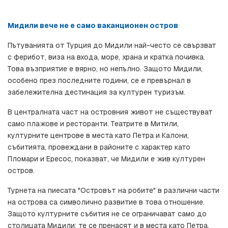
Мидили вече не е само ваканционен остров
Пътуванията от Турция до Мидили най-често се свързват 
с ферибот, виза на входа, море, храна и кратка почивка. 
Това възприятие е вярно, но непълно. Защото Мидили, 
особено през последните години, се е превърнал в 
забележителна дестинация за културен туризъм.
В централната част на островния живот не съществуват 
само плажове и ресторанти. Театрите в Митили, 
културните центрове в места като Петра и Калони, 
събитията, провеждани в районите с характер като 
Пломари и Ересос, показват, че Мидили е жив културен 
остров.
Турнета на пиесата "Островът на робите" в различни части 
на острова са символично развитие в това отношение. 
Защото културните събития не се ограничават само до 
столицата Мидили; те се пренасят и в места като Петра, 