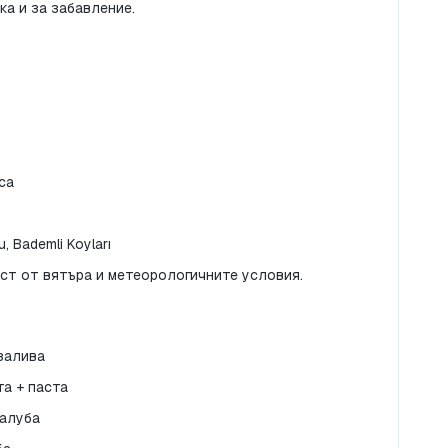
ка и за забавление.
са
u, Bademli Koyları
ст от вятъра и метеорологичните условия.
 залива
та + паста
палуба