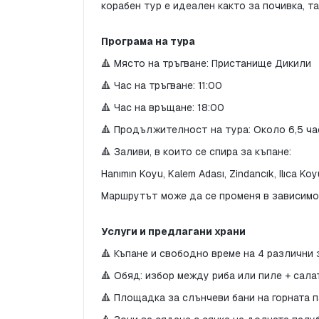
корабен тур е идеален както за почивка, та
Програма на тура
🔺 Място на тръгване: Пристанище Дикили
🔺 Час на тръгване: 11:00
🔺 Час на връщане: 18:00
🔺 Продължителност на тура: Около 6,5 ча
🔺 Заливи, в които се спира за къпане:
Hanımın Koyu, Kalem Adası, Zindancık, Ilıca Koy
Маршрутът може да се променя в зависимо
Услуги и предлагани храни
🔺 Къпане и свободно време на 4 различни
🔺 Обяд: избор между риба или пиле + сала
🔺 Площадка за слънчеви бани на горната 