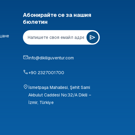
Абонирайте се за нашия
бюлетин
щане
info@dikiliguventur.com
+90 2327001700
İsmetpaşa Mahallesi, Şehit Sami
Akbulut Caddesi No:32/A Dikili –
İzmir, Türkiye