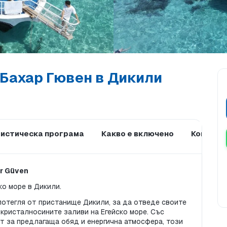
с Бахар Гювен в Дикили
истическа програма
Какво е включено
Които не
r Güven
ко море в Дикили.
потегля от пристанище Дикили, за да отведе своите 
кристалносините заливи на Егейско море. Със 
т за предлагаща обяд и енергична атмосфера, този 