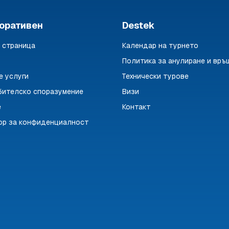
оративен
Destek
 страница
Календар на турнето
Политика за анулиране и връ
е услуги
Технически турове
бителско споразумение
Визи
е
Контакт
ор за конфиденциалност