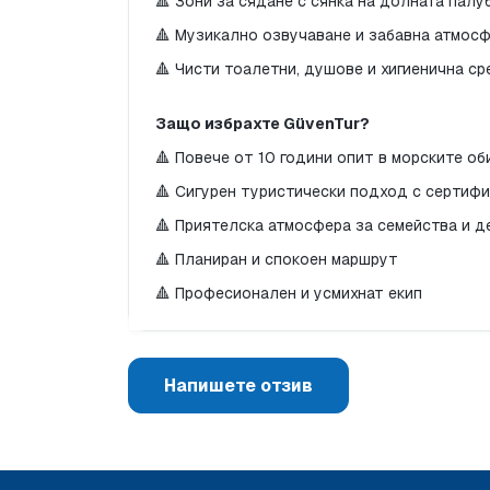
🔺 Зони за сядане с сянка на долната палу
🔺 Музикално озвучаване и забавна атмос
🔺 Чисти тоалетни, душове и хигиенична ср
Защо избрахте GüvenTur?
🔺 Повече от 10 години опит в морските об
🔺 Сигурен туристически подход с сертиф
🔺 Приятелска атмосфера за семейства и д
🔺 Планиран и спокоен маршрут
🔺 Професионален и усмихнат екип
Напишете отзив