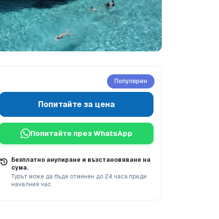
Популярен
Попитайте за цена
 са включени
Какво да вземете със себе си?
Как
Попитайте през WhatsApp
Безплатно анулиране и възстановяване на
сума.
Турът може да бъде отменен до 24 часа преди
началния час.