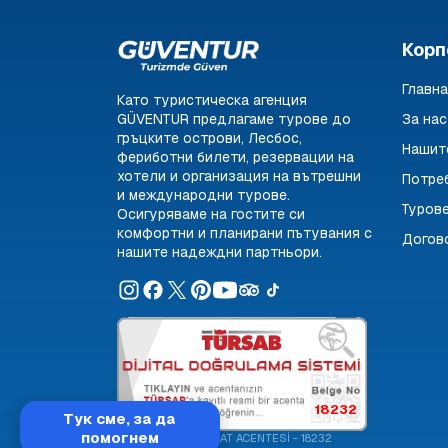
Корп
Главна
Като туристическа агенция
GÜVENTUR предлагаме турове до
За нас
гръцките острови, Лесбос,
Нашит
фериботни билети, резервации на
хотели и организация на вътрешни
Потре
и международни турове.
Туров
Осигуряваме на гостите си
комфортни и планирани пътувания с
Догов
нашите надеждни партньори.
18232
Тук сме, за да
помогнем
GÜVEN TUR SEYAHAT ACENTESİ - 18232