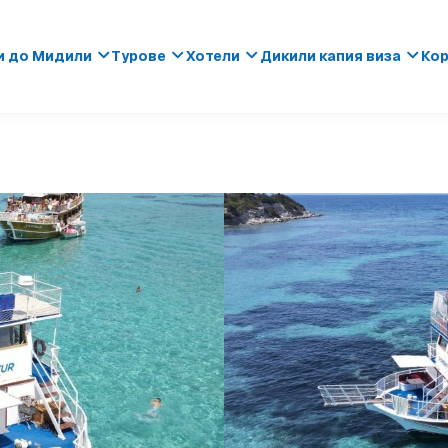
и до Мидили
Турове
Хотели
Дикили капия виза
Кор