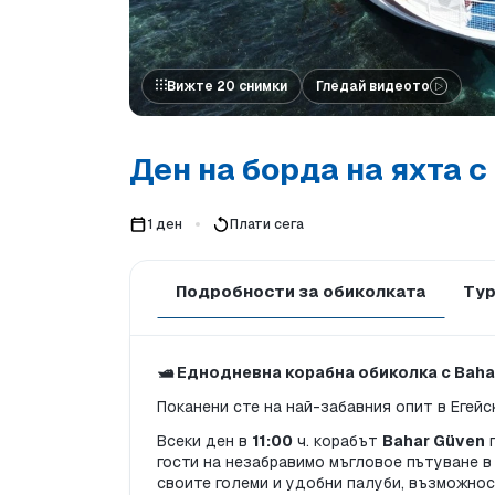
Вижте 20 снимки
Гледай видеото
Ден на борда на яхта 
1 ден
Плати сега
Подробности за обиколката
Тур
🛥️ Еднодневна корабна обиколка с Baha
Поканени сте на най-забавния опит в Егейс
Всеки ден в 
11:00
 ч. корабът 
Bahar Güven
 
гости на незабравимо мъгловое пътуване в 
своите големи и удобни палуби, възможнос