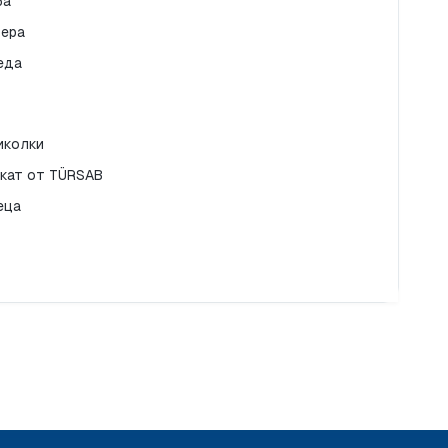
ба
фера
еда
иколки
икат от TÜRSAB
еца